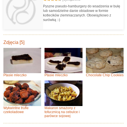
Pyszne pseudo-hamburgery do wsadzenia w bułę
lub samodzielne danie obiadowe w formie
kotlecików ziemniaczanych. Obowiązkowo z
surówką :-)
Zdjęcia [5]
Ptasie mleczko
Ptasie mleczko
Chocolate Chip Cookies
Wykwintne trufle
Makaron smażony z
czekoladowe
tofucznicą na cebulce i
parówce sojowej