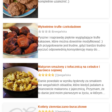
kompletnie uzależnić ;)
Wykwintne trufle czekoladowe
wegańska
Pyszne i naprawdę pięknie wyglądające trufle
kakaowe, które można dowolnie modyfikować :)
Ich przygotowanie jest trudne, gdyż bardzo trudno
wyczuć odpowiednią konsystencję masy do
lepienia. Ale są naprawdę warte zachodu.
Makaron smażony z tofucznicą na cebulce i
parówce sojowej
[3]
wegańska
Danie powstało w wyniku tęsknoty za smakiem
nie wegańskich obiadów, które kiedyś jadałam a
mianowicie makaronu z jajecznicą. Przyznam, że
to danie jest moim pierwszym w życiu, w którym
użyłam tofu i w ogóle go spróbowałam. Nie
powiem, bardzo obawiałam się smaku niby- sera
z soi. Wyszło fenomenalnie pyszne. Od dziś tofu
Kotlety ziemniaczano-buraczkowe
będzie stałym składnikiem moich dań :-)
[4]
wegańska