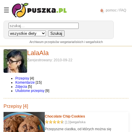
☰
pomoc / FAQ
Archiwum przepisów wegetariańskich i wegańskich
LalaAla
Zarejestrowany: 2010-09-22
Przepisy
[4]
Komentarze
[15]
Zdjęcia
[5]
Ulubione przepisy
[9]
Przepisy [4]
Chocolate Chip Cookies
[13]
wegańska
Przepyszne ciastka, od których można się