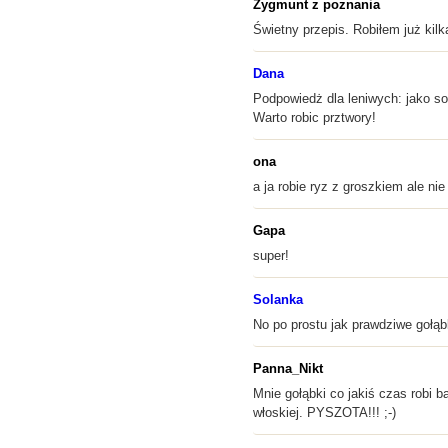
Zygmunt z poznania
Świetny przepis. Robiłem już kil
Dana
Podpowiedż dla leniwych: jako s
Warto robic prztwory!
ona
a ja robie ryz z groszkiem ale ni
Gapa
super!
Solanka
No po prostu jak prawdziwe gołąb
Panna_Nikt
Mnie gołąbki co jakiś czas robi 
włoskiej. PYSZOTA!!! ;-)