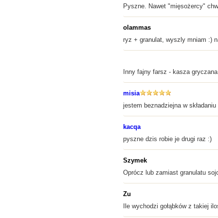
Pyszne. Nawet "mięsożercy" chwali
olammas
ryz + granulat, wyszly mniam :)
Inny fajny farsz - kasza gryczan
misia
jestem beznadziejna w składaniu i
kacqa
pyszne dzis robie je drugi raz :)
Szymek
Oprócz lub zamiast granulatu so
Zu
Ile wychodzi gołąbków z takiej il