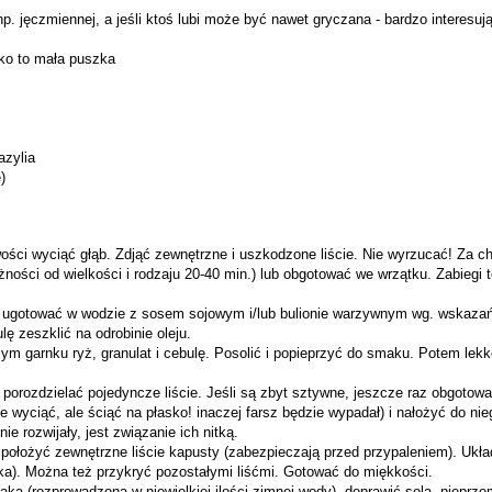
 np. jęczmiennej, a jeśli ktoś lubi może być nawet gryczana - bardzo interesuj
oko to mała puszka
azylia
)
ści wyciąć głąb. Zdjąć zewnętrzne i uszkodzone liście. Nie wyrzucać! Za ch
eżności od wielkości i rodzaju 20-40 min.) lub obgotować we wrzątku. Zabiegi 
 ugotować w wodzie z sosem sojowym i/lub bulionie warzywnym wg. wskazań
ę zeszklić na odrobinie oleju.
 garnku ryż, granulat i cebulę. Posolić i popieprzyć do smaku. Potem lekko
 porozdzielać pojedyncze liście. Jeśli są zbyt sztywne, jeszcze raz obgotowa
e wyciąć, ale ściąć na płasko! inaczej farsz będzie wypadał) i nałożyć do nie
e rozwijały, jest związanie ich nitką.
, położyć zewnętrzne liście kapusty (zabezpieczają przed przypaleniem). Ukł
ka). Można też przykryć pozostałymi liśćmi. Gotować do miękkości.
ąką (rozprowadzoną w niewielkiej ilości zimnej wody), doprawić solą, pieprz