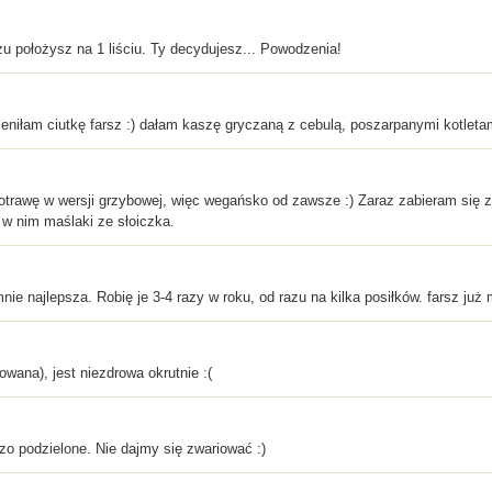
rszu położysz na 1 liściu. Ty decydujesz... Powodzenia!
eniłam ciutkę farsz :) dałam kaszę gryczaną z cebulą, poszarpanymi kotleta
otrawę w wersji grzybowej, więc wegańsko od zawsze :) Zaraz zabieram się z
 w nim maślaki ze słoiczka.
ie najlepsza. Robię je 3-4 razy w roku, od razu na kilka posiłków. farsz już
towana), jest niezdrowa okrutnie :(
zo podzielone. Nie dajmy się zwariować :)