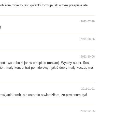
iscie robię to tak: gołąbki formuję jak w tym przepisie ale
2011-07-18
!
2004-08-26
2011-10-06
mnóstwo cebulki jak w przepisie (mniam). Wyszły super. Sos
ion, maly koncentrat pomidorowy i jakiś dobry mały keczup (na
2011-11-11
_zawijania.html), ale ostatnio stwierdziłam, że powinnam być
2012-02-25