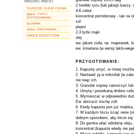
WIEDZIEĆ WIĘCEJ
2 torebki ryżu (lub jakiejś kaszy,
TŁUSZCZE, OLEJE I OLIWA
4-6 cebul
MĄKA - TYPY I
koncentrat pomidorowy - tak na 
ZASTOSOWANIA
sól
SŁOWNIK
pieprz
ZIOŁA, PRZYPRAWY...
2-3 łyżki mąki
OWOCE EGZOTYCZNE
olej
ew. jakieś zioła, np. majeranek, b
ew. śmietana (w wersji lakto-wege
PRZYGOTOWANIE:
1. Kapustę umyć, w miarę możliwo
2. Nastawić ją w mikrofali (w zal
nie rwąc ich.
3. Granulat sojowy namoczyć lub
4. Umytą i posiekaną drobno cebul
5. Wymieszać w odpowiednio dużym
Ew. dorzucić trochę ziół.
6. Kiedy kapusta jest już miękka,
7. W każdym liściu ściąć nerw (ni
dobrym sposobem, aby liście się ni
8. Do garnka wlać odrobinę oleju
koncentrat (kapusta wtedy nie pę
9. Wyjąć gołąbki, zaprawić sos m