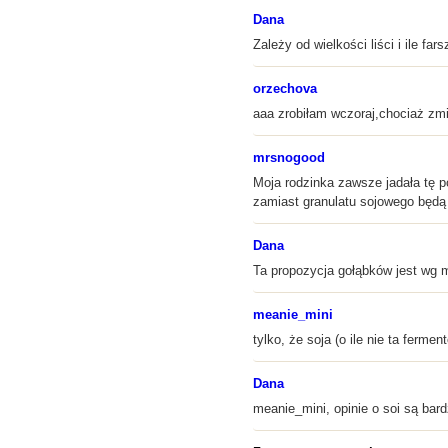
Dana
Zależy od wielkości liści i ile fa
orzechova
aaa zrobiłam wczoraj,chociaż zmi
mrsnogood
Moja rodzinka zawsze jadała tę p
zamiast granulatu sojowego będą
Dana
Ta propozycja gołąbków jest wg mn
meanie_mini
tylko, że soja (o ile nie ta fermen
Dana
meanie_mini, opinie o soi są bard