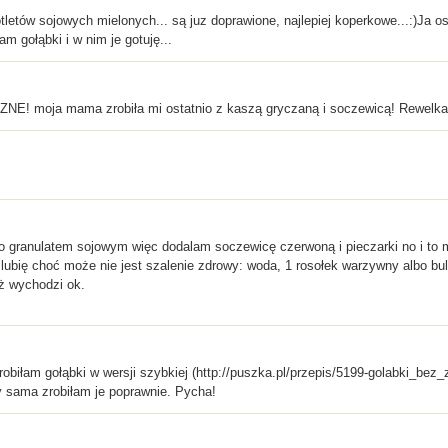
etów sojowych mielonych... są juz doprawione, najlepiej koperkowe...:)Ja osob
m gołąbki i w nim je gotuję...
NE! moja mama zrobiła mi ostatnio z kaszą gryczaną i soczewicą! Rewelka
o granulatem sojowym więc dodalam soczewicę czerwoną i pieczarki no i to 
lubię choć może nie jest szalenie zdrowy: woda, 1 rosołek warzywny albo bul
ż wychodzi ok.
i robiłam gołąbki w wersji szybkiej (http://puszka.pl/przepis/5199-golabki_bez
zy sama zrobiłam je poprawnie. Pycha!