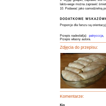
lakto-wege można zaprawić śmie
10. Podawać jako samodzielną po
DODATKOWE WSKAZÓWK
Proporcje dla farszu są orientac
Przepis nadesłał(a):
patrycccja
,
Przepis własny autora.
Zdjęcia do przepisu:
Komentarze:
Kin