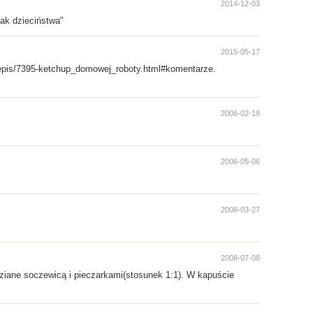
2014-12-03
mak dzieciństwa"
2015-05-17
rzepis/7395-ketchup_domowej_roboty.html#komentarze.
2006-02-19
2006-05-06
2008-03-27
2008-07-08
adziane soczewicą i pieczarkami(stosunek 1:1). W kapuście