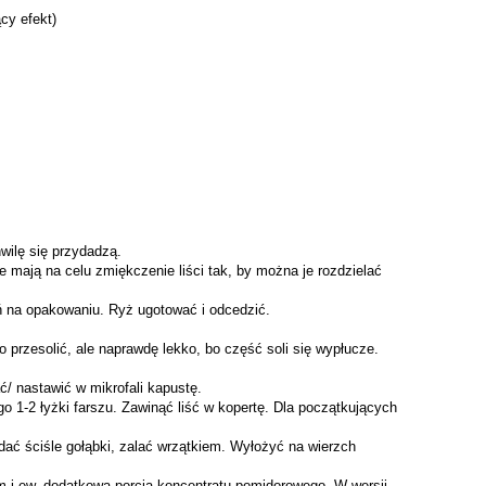
ący efekt)
wilę się przydadzą.
te mają na celu zmiękczenie liści tak, by można je rozdzielać
 na opakowaniu. Ryż ugotować i odcedzić.
 przesolić, ale naprawdę lekko, bo część soli się wypłucze.
ć/ nastawić w mikrofali kapustę.
go 1-2 łyżki farszu. Zawinąć liść w kopertę. Dla początkujących
adać ściśle gołąbki, zalać wrzątkiem. Wyłożyć na wierzch
em i ew. dodatkową porcją koncentratu pomidorowego. W wersji