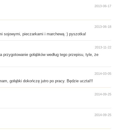
2013-06-17
2013-06-18
mi sojowymi, pieczarkami i marchewą :) pyszotka!
2013-11-22
a przygotowanie gołąbków według tego przepisu, tyle, że
2014-03-05
 mam, gołąbki dokończę jutro po pracy. Będzie uczta!!!
2014-09-25
2014-09-25