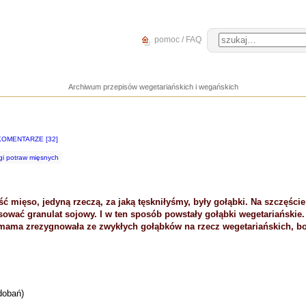
pomoc / FAQ
Archiwum przepisów wegetariańskich i wegańskich
KOMENTARZE [32]
gi potraw mięsnych
ść mięso, jedyną rzeczą, za jaką tęskniłyśmy, były gołąbki. Na szczęści
ować granulat sojowy. I w ten sposób powstały gołąbki wegetariańskie
ama zrezygnowała ze zwykłych gołąbków na rzecz wegetariańskich, bo 
dobań)