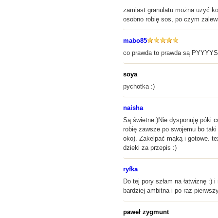
zamiast granulatu można uzyć kotl
osobno robię sos, po czym zalewa
mabo85
co prawda to prawda są PYYYYSZ
soya
pychotka :)
naisha
Są świetne:)Nie dysponuję póki c
robię zawsze po swojemu bo taki 
oko). Zakelpać mąką i gotowe. te
dzieki za przepis :)
ryfka
Do tej pory szłam na łatwiznę :) 
bardziej ambitna i po raz pierws
paweł zygmunt