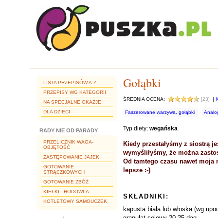
Gołąbki
LISTA PRZEPISÓW A-Z
PRZEPISY WG KATEGORII
ŚREDNIA OCENA:
[23]
|
NA SPECJALNE OKAZJE
DLA DZIECI
Faszerowane warzywa, gołąbki
Analo
Typ diety:
wegańska
RADY NIE OD PARADY
PRZELICZNIK WAGA-
Kiedy przestałyśmy z siostrą je
OBJĘTOŚĆ
wymyśliłyśmy, że można zastos
ZASTĘPOWANIE JAJEK
Od tamtego czasu nawet moja m
GOTOWANIE
lepsze :-)
STRĄCZKOWYCH
GOTOWANIE ZBÓŻ
KIEŁKI - HODOWLA
SKŁADNIKI:
KOTLETOWY SAMOUCZEK
kapusta biała lub włoska (wg upo
granulat sojowy 20-25 dag