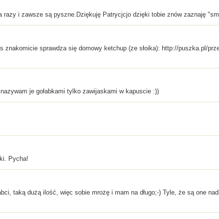
ka razy i zawsze są pyszne.Dziękuję Patrycjcjo dzięki tobie znów zaznaję "s
os znakomicie sprawdza się domowy ketchup (ze słoika): http://puszka.pl/p
e nazywam je gołabkami tylko zawijaskami w kapuscie :))
ki. Pycha!
babci, taką dużą ilość, więc sobie mrożę i mam na długo;-) Tyle, że są one n