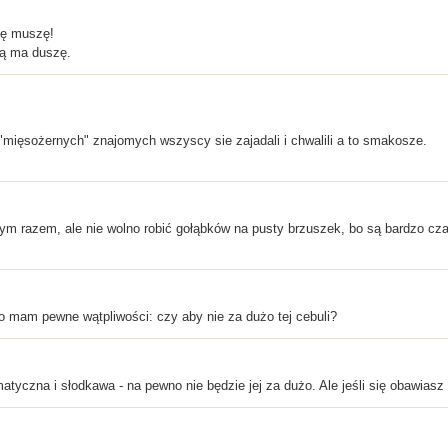
ię muszę!
ją ma duszę.
h "mięsożernych" znajomych wszyscy sie zajadali i chwalili a to smakosze.
zym razem, ale nie wolno robić gołąbków na pusty brzuszek, bo są bardzo c
o mam pewne wątpliwości: czy aby nie za dużo tej cebuli?
yczna i słodkawa - na pewno nie będzie jej za dużo. Ale jeśli się obawiasz to z