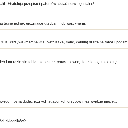
li. Gratuluje przepisu i patentów: ściąć nerw - genialne!
 nastepne jednak urozmaice grzybami lub warzywami.
a plus warzywa (marchewka, pietruszka, seler, cebula) starte na tarce i pods
ch i na razie się robią, ale jestem prawie pewna, że miło się zaskoczę!
jowego można dodać różnych suszonych grzybów i też wyjdzie nieźle...
ości składników?