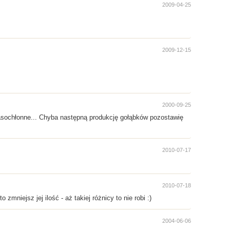
2009-04-25
2009-12-15
2000-09-25
zasochłonne... Chyba następną produkcję gołąbków pozostawię
2010-07-17
2010-07-18
mniejsz jej ilość - aż takiej różnicy to nie robi :)
2004-06-06