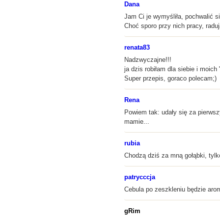
Dana
Jam Ci je wymyśliła, pochwalić s
Choć sporo przy nich pracy, radu
renata83
Nadzwyczajne!!!
ja dzis robiłam dla siebie i moic
Super przepis, goraco polecam;)
Rena
Powiem tak: udały się za pierws
mamie...
rubia
Chodzą dziś za mną gołąbki, tylk
patrycccja
Cebula po zeszkleniu będzie aromat
gRim