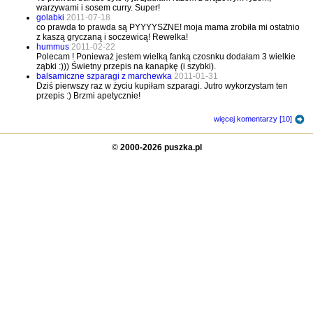
warzywami i sosem curry. Super!
golabki
2011-07-18
co prawda to prawda są PYYYYSZNE! moja mama zrobiła mi ostatnio
z kaszą gryczaną i soczewicą! Rewelka!
hummus
2011-02-22
Polecam ! Ponieważ jestem wielką fanką czosnku dodałam 3 wielkie
ząbki :))) Świetny przepis na kanapkę (i szybki).
balsamiczne szparagi z marchewka
2011-01-31
Dziś pierwszy raz w życiu kupiłam szparagi. Jutro wykorzystam ten
przepis :) Brzmi apetycznie!
więcej komentarzy [10]
©
2000-2026 puszka.pl