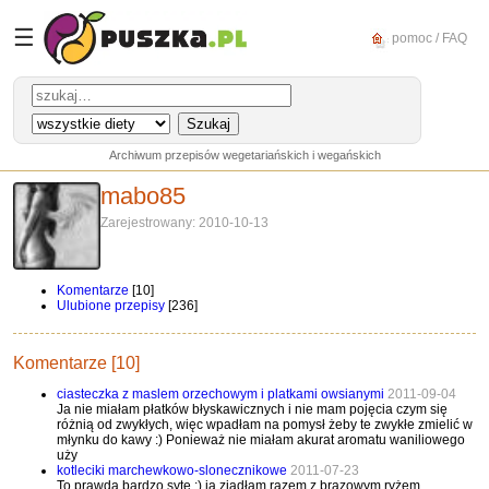
☰
pomoc / FAQ
Archiwum przepisów wegetariańskich i wegańskich
mabo85
Zarejestrowany: 2010-10-13
Komentarze
[10]
Ulubione przepisy
[236]
Komentarze [10]
ciasteczka z maslem orzechowym i platkami owsianymi
2011-09-04
Ja nie miałam płatków błyskawicznych i nie mam pojęcia czym się
różnią od zwykłych, więc wpadłam na pomysł żeby te zwykłe zmielić w
młynku do kawy :) Ponieważ nie miałam akurat aromatu waniliowego
uży
kotleciki marchewkowo-slonecznikowe
2011-07-23
To prawda bardzo syte :) ja zjadłam razem z brązowym ryżem,