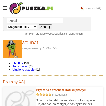
☰
pomoc / FAQ
Archiwum przepisów wegetariańskich i wegańskich
wojmat
Zarejestrowany: 2000-07-05
Przepisy
[48]
Komentarze
[28]
Ulubione przepisy
[1]
Przepisy [48]
Gryczana z czochem i tofu wędzonym
[3]
wegańska
Smaczny dodatek do wszelkich potraw typu leczo
lub jako coś, co zastępuje ryż czy kaszę bez