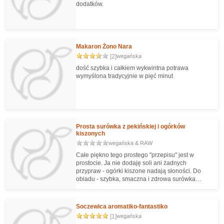
dodatków.
Makaron Żono Nara
[2]
wegańska
dość szybka i całkiem wykwintna potrawa
wymyślona tradycyjnie w pięć minut
Prosta surówka z pekińskiej i ogórków
kiszonych
wegańska & RAW
Całe piękno tego prostego "przepisu" jest w
prostocie. Ja nie dodaję soli ani żadnych
przypraw - ogórki kiszone nadają słoności. Do
obiadu - szybka, smaczna i zdrowa surówka
atomowa :-).
Soczewica aromatiko-fantastiko
[1]
wegańska