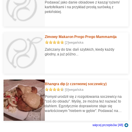
Podawać jako danie obiadowe z kaszą/ ryżem/
kartofelkami i na przykład prostą surówką z
pekińskiej.
Zimowy Makaron Prego Prego Mammamija
[2]
wegańska
Zaliczany do tzw. dań szybkich, kiedy każdy
głodny, a już późno...
Bhangra dip (z czerwonej soczewicy)
[9]
wegańska
Pomysł urodził się z rozgotowania soczewicy na
"coś do obiadu". Myślę, że można też nazwać to
dahlem. Egzotycznie doprawione staje się
wartościowym "niebem w gębie". Podawać na
ciepło np. do warzyw gotowanych na parze (np.
brokuł czy kalafior), grzanek, słonych wypieków
lub jako sos do kasz czy kartofelków.
więcej przepisów [48]