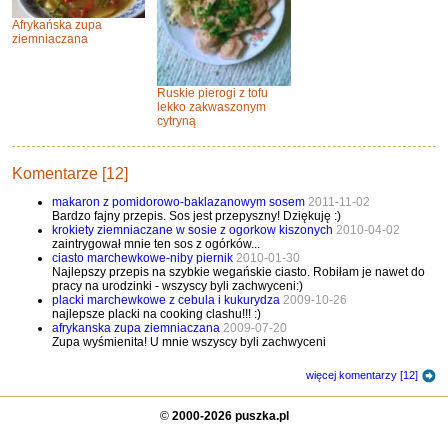
Afrykańska zupa
ziemniaczana
Ruskie pierogi z tofu
lekko zakwaszonym
cytryną
Komentarze [12]
makaron z pomidorowo-baklazanowym sosem
2011-11-02
Bardzo fajny przepis. Sos jest przepyszny! Dziękuję :)
krokiety ziemniaczane w sosie z ogorkow kiszonych
2010-04-02
zaintrygował mnie ten sos z ogórków...
ciasto marchewkowe-niby piernik
2010-01-30
Najlepszy przepis na szybkie wegańskie ciasto. Robiłam je nawet do
pracy na urodzinki - wszyscy byli zachwyceni:)
placki marchewkowe z cebula i kukurydza
2009-10-26
najlepsze placki na cooking clashu!!! :)
afrykanska zupa ziemniaczana
2009-07-20
Zupa wyśmienita! U mnie wszyscy byli zachwyceni
więcej komentarzy [12]
©
2000-2026 puszka.pl