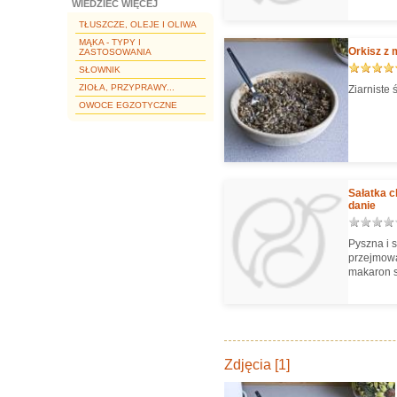
WIEDZIEĆ WIĘCEJ
TŁUSZCZE, OLEJE I OLIWA
MĄKA - TYPY I
Orkisz z 
ZASTOSOWANIA
SŁOWNIK
ZIOŁA, PRZYPRAWY...
Ziarniste 
OWOCE EGZOTYCZNE
Sałatka c
danie
Pyszna i s
przejmować
makaron s
Zdjęcia [1]