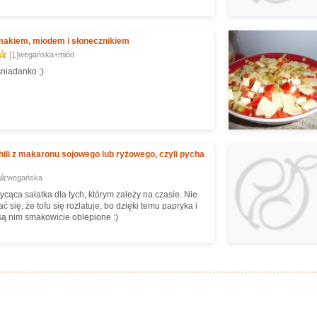
makiem, miodem i słonecznikiem
[1]
wegańska+miód
śniadanko ;)
hili z makaronu sojowego lub ryżowego, czyli pycha
wegańska
ycąca sałatka dla tych, którym zależy na czasie. Nie
 się, że tofu się rozlatuje, bo dzięki temu papryka i
ą nim smakowicie oblepione :)