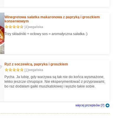
Winegretowa sałatka makaronowa z papryką i groszkiem
konserwowym
[4]
wegańska
Trzy składniki + octowy sos = aromatyczna sałatka :)
Ryż z soczewicą, papryka i groszkiem
[1]
wegańska
Pycha. Ja lubię, gdy warzywa są tak nie do końca wysmażone,
lekko jeszcze chrupiące. Nie eksperymentować z przyprawami,
bo raz dodałam gałki muszkatołowej i wyszło takie sobie.
więcej przepisów [7]