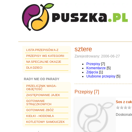
sztere
LISTA PRZEPISÓW A-Z
PRZEPISY WG KATEGORII
Zarejestrowany: 2006-06-27
NA SPECJALNE OKAZJE
Przepisy
[7]
DLA DZIECI
Komentarze
[5]
Zdjęcia
[1]
Ulubione przepisy
[5]
RADY NIE OD PARADY
PRZELICZNIK WAGA-
OBJĘTOŚĆ
Przepisy [7]
ZASTĘPOWANIE JAJEK
GOTOWANIE
Sos z cuk
STRĄCZKOWYCH
GOTOWANIE ZBÓŻ
Doskonale
KIEŁKI - HODOWLA
KOTLETOWY SAMOUCZEK