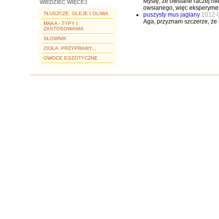
Myślę, że owsiane raczej nie
WIEDZIEĆ WIĘCEJ
owsianego, więc eksperyment
TŁUSZCZE, OLEJE I OLIWA
puszysty mus jaglany
2012-
Aga, przyznam szczerze, że 
MĄKA - TYPY I
ZASTOSOWANIA
SŁOWNIK
ZIOŁA, PRZYPRAWY...
OWOCE EGZOTYCZNE