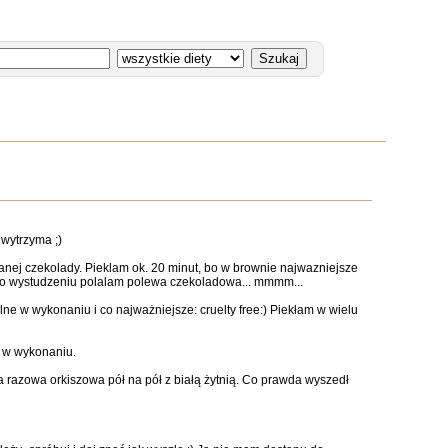
 wytrzyma ;)
manej czekolady. Pieklam ok. 20 minut, bo w brownie najwazniejsze
! Po wystudzeniu polalam polewa czekoladowa... mmmm...
lne w wykonaniu i co najważniejsze: cruelty free:) Piekłam w wielu
a w wykonaniu.
a razowa orkiszowa pół na pół z białą żytnią. Co prawda wyszedł