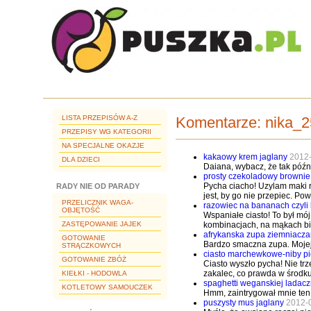
LISTA PRZEPISÓW A-Z
Komentarze:
nika_2
PRZEPISY WG KATEGORII
NA SPECJALNE OKAZJE
kakaowy krem jaglany
2012
DLA DZIECI
Daiana, wybacz, że tak późn
prosty czekoladowy brownie
Pycha ciacho! Uzylam maki r
RADY NIE OD PARADY
jest, by go nie przepiec. P
PRZELICZNIK WAGA-
razowiec na bananach czyli
OBJĘTOŚĆ
Wspaniałe ciasto! To był mój
ZASTĘPOWANIE JAJEK
kombinacjach, na mąkach bi
afrykanska zupa ziemniacz
GOTOWANIE
Bardzo smaczna zupa. Mojej 
STRĄCZKOWYCH
ciasto marchewkowe-niby pi
GOTOWANIE ZBÓŻ
Ciasto wyszło pycha! Nie tr
zakalec, co prawda w środku 
KIEŁKI - HODOWLA
spaghetti weganskiej ladac
KOTLETOWY SAMOUCZEK
Hmm, zaintrygował mnie ten 
puszysty mus jaglany
2012-