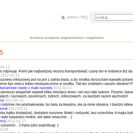
pomoc / FAQ
Archiwum przepisów wegetariańskich i wegańskich
5
-04-12
o odpisuję. Krem jak najbardziej można transportować i parę dni w lodówce też da
2012-03-22
azowej orkiszowej pol na pol z zytnia biala, a do srodka dorzucilam kawalki pola
owinno byc wrecz lekko niedopieczone w srodku. Tak tez zrobilam i wyszlo idealne
 bananowe ciasto z maki razowej
2012-02-21
 pierwszy wegański wypiek kilka miesięcy temu i od razu taki sukces. Pyszne, bana
ałych i razowych, pszennych, żytnich, orkiszowych- za każdym razem wychodzi!
ana
2012-02-21
rodzinie nie posmakowała, bo była za kwaśna, ale ja mnie idealna. I bardzo łatw
ernik
2012-02-21
zeba byłko dosładzać, dodałam suszone śliwki i rodzynki, bez orzechów. A mąka był
było baaardzo mokre, ale takie smaczne... :)
znicy
2012-02-17
cynamon... Chyba jutro wypróbuję :)
02-06