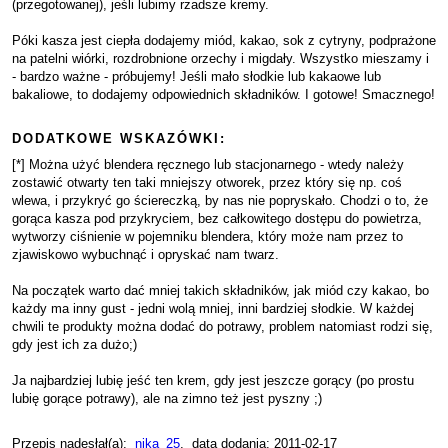
(przegotowanej), jeśli lubimy rzadsze kremy.
Póki kasza jest ciepła dodajemy miód, kakao, sok z cytryny, podprażone
na patelni wiórki, rozdrobnione orzechy i migdały. Wszystko mieszamy i
- bardzo ważne - próbujemy! Jeśli mało słodkie lub kakaowe lub
bakaliowe, to dodajemy odpowiednich składników. I gotowe! Smacznego!
DODATKOWE WSKAZÓWKI:
[*] Można użyć blendera ręcznego lub stacjonarnego - wtedy należy
zostawić otwarty ten taki mniejszy otworek, przez który się np. coś
wlewa, i przykryć go ściereczką, by nas nie popryskało. Chodzi o to, że
gorąca kasza pod przykryciem, bez całkowitego dostępu do powietrza,
wytworzy ciśnienie w pojemniku blendera, który może nam przez to
zjawiskowo wybuchnąć i opryskać nam twarz.
Na początek warto dać mniej takich składników, jak miód czy kakao, bo
każdy ma inny gust - jedni wolą mniej, inni bardziej słodkie. W każdej
chwili te produkty można dodać do potrawy, problem natomiast rodzi się,
gdy jest ich za dużo;)
Ja najbardziej lubię jeść ten krem, gdy jest jeszcze gorący (po prostu
lubię gorące potrawy), ale na zimno też jest pyszny ;)
Przepis nadesłał(a):
nika_25
, data dodania: 2011-02-17