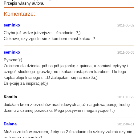
Przepis własny autora.
Komentarze:
seminko
2011-05-02
Chyba już widze jutrzejsze... śniadanie..?;)
Ciekawe, czy zgodzi się z karobem miast kakaa..?
seminko
2011-05-03
Pyszne:):)
Zrobiłam dla dziecia- pół na pół jaglankę z quinoa, a zamiast cytryny i
czegoś słodkiego- gruszkę, no i kakao zastąpiłam karobem. Do tego
kapka oleju lnianego i...:D Załapałam się na resztki;)
Dziękuję za inspirację!:))
Kamila
2011-10-22
dodałam krem z orzechów arachidowych a już na gotową porcję trochę
dżemu z czarnej porzeczki. Mega pożywne i mega sycące ! :)
Daiana
2012-04-11
Można zrobić wieczorem, żeby na 2 śniadanie do szkoły zabrać czy nie
wytrzyma za bardzo?