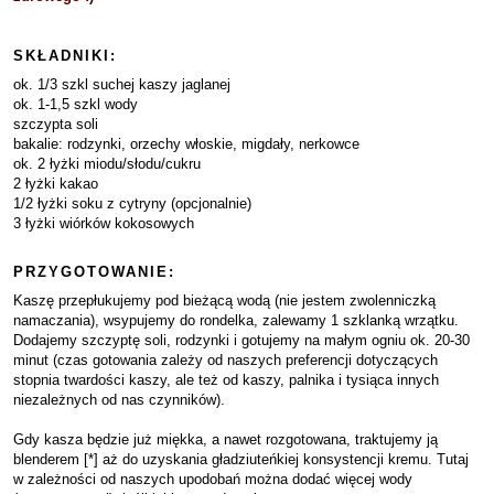
SKŁADNIKI:
ok. 1/3 szkl suchej kaszy jaglanej
ok. 1-1,5 szkl wody
szczypta soli
bakalie: rodzynki, orzechy włoskie, migdały, nerkowce
ok. 2 łyżki miodu/słodu/cukru
2 łyżki kakao
1/2 łyżki soku z cytryny (opcjonalnie)
3 łyżki wiórków kokosowych
PRZYGOTOWANIE:
Kaszę przepłukujemy pod bieżącą wodą (nie jestem zwolenniczką
namaczania), wsypujemy do rondelka, zalewamy 1 szklanką wrzątku.
Dodajemy szczyptę soli, rodzynki i gotujemy na małym ogniu ok. 20-30
minut (czas gotowania zależy od naszych preferencji dotyczących
stopnia twardości kaszy, ale też od kaszy, palnika i tysiąca innych
niezależnych od nas czynników).
Gdy kasza będzie już miękka, a nawet rozgotowana, traktujemy ją
blenderem [*] aż do uzyskania gładziuteńkiej konsystencji kremu. Tutaj
w zależności od naszych upodobań można dodać więcej wody