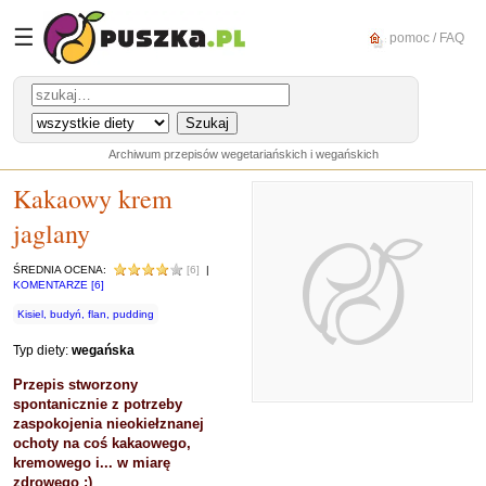
☰
pomoc / FAQ
Archiwum przepisów wegetariańskich i wegańskich
Kakaowy krem
jaglany
ŚREDNIA OCENA:
[6]
|
KOMENTARZE [6]
Kisiel, budyń, flan, pudding
Typ diety:
wegańska
Przepis stworzony
spontanicznie z potrzeby
zaspokojenia nieokiełznanej
ochoty na coś kakaowego,
kremowego i... w miarę
zdrowego :)