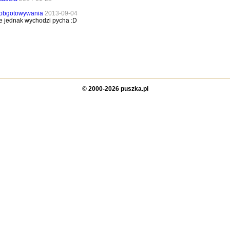
 obgotowywania
2013-09-04
ale jednak wychodzi pycha :D
©
2000-2026 puszka.pl