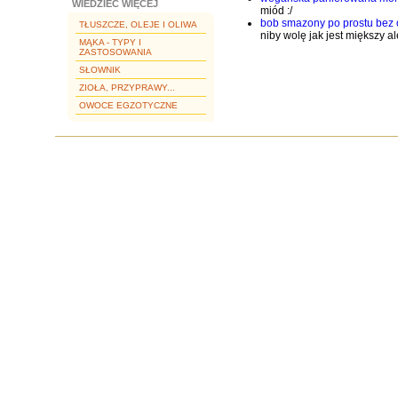
WIEDZIEĆ WIĘCEJ
miód :/
bob smazony po prostu bez
TŁUSZCZE, OLEJE I OLIWA
niby wolę jak jest miększy 
MĄKA - TYPY I
ZASTOSOWANIA
SŁOWNIK
ZIOŁA, PRZYPRAWY...
OWOCE EGZOTYCZNE