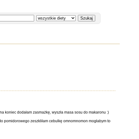
a na koniec dodałam zasmażkę, wyszła masa sosu do makaronu :)
:D A do pomidorowego zeszkliłam cebulkę omnomnomon mogłabym to