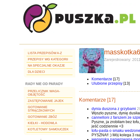
masskotka
LISTA PRZEPISÓW A-Z
PRZEPISY WG KATEGORII
Zarejestrowany: 201
NA SPECJALNE OKAZJE
DLA DZIECI
Komentarze
[17]
Ulubione przepisy
[13]
RADY NIE OD PARADY
PRZELICZNIK WAGA-
OBJĘTOŚĆ
Komentarze [17]
ZASTĘPOWANIE JAJEK
GOTOWANIE
dynia duszona z grzybami
2
STRĄCZKOWYCH
Wyszło pyszne, dynię dusił
GOTOWANIE ZBÓŻ
cannelloni z farszem ze szpi
Pyszne, ja zrobiłam bez to
KIEŁKI - HODOWLA
jeść codziennie <3
KOTLETOWY SAMOUCZEK
tofu-pasta o smaku wedzone
PYSZNA!! :) Mój kolega 3 ra
weganska panierowana mor