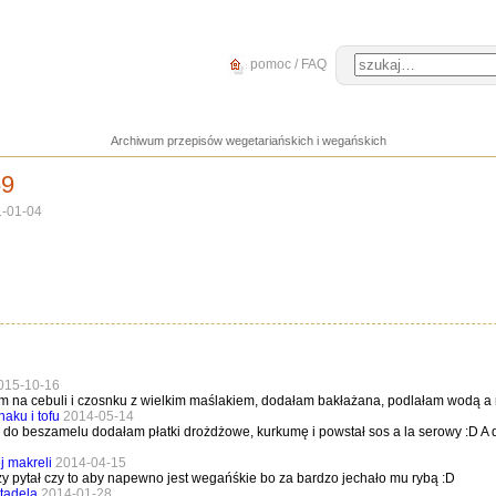
pomoc / FAQ
Archiwum przepisów wegetariańskich i wegańskich
69
1-01-04
015-10-16
am na cebuli i czosnku z wielkim maślakiem, dodałam bakłażana, podlałam wodą 
naku i tofu
2014-05-14
fu, do beszamelu dodałam płatki drożdżowe, kurkumę i powstał sos a la serowy 
j makreli
2014-04-15
zy pytał czy to aby napewno jest wegańśkie bo za bardzo jechało mu rybą :D
tadela
2014-01-28