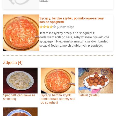
kaszą!
Sycący, bardzo szybki, pomidorowo-serowy
sos do spaghetti
[2]
lakto-wege
Jest to klasyczny przepis na spaghetti z
dodatkiem żółtego sera, żeby w sosie pływało coś
sycącego :) Nieziemsko smaczny, szybki i bardzo
sycący! Jeden z moich ulubionych przepisów.
Zdjęcia [4]
Spaghetti cebulowe ze
Sycący, bardzo szybki,
Falafel (felafel)
śmietaną
pomidorowo-serowy sos
do spaghetti