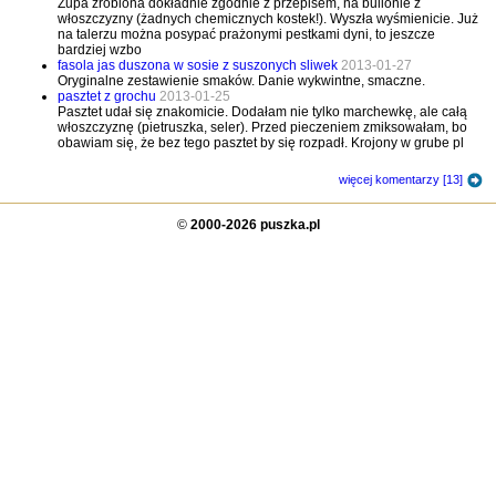
Zupa zrobiona dokładnie zgodnie z przepisem, na bulionie z
włoszczyzny (żadnych chemicznych kostek!). Wyszła wyśmienicie. Już
na talerzu można posypać prażonymi pestkami dyni, to jeszcze
bardziej wzbo
fasola jas duszona w sosie z suszonych sliwek
2013-01-27
Oryginalne zestawienie smaków. Danie wykwintne, smaczne.
pasztet z grochu
2013-01-25
Pasztet udał się znakomicie. Dodałam nie tylko marchewkę, ale całą
włoszczyznę (pietruszka, seler). Przed pieczeniem zmiksowałam, bo
obawiam się, że bez tego pasztet by się rozpadł. Krojony w grube pl
więcej komentarzy [13]
©
2000-2026 puszka.pl