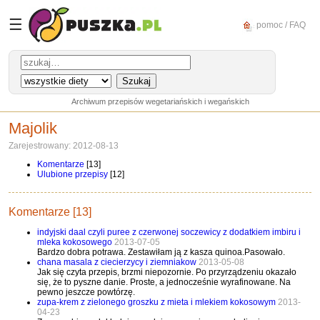
☰
pomoc / FAQ
Archiwum przepisów wegetariańskich i wegańskich
Majolik
Zarejestrowany: 2012-08-13
Komentarze
[13]
Ulubione przepisy
[12]
Komentarze [13]
indyjski daal czyli puree z czerwonej soczewicy z dodatkiem imbiru i
mleka kokosowego
2013-07-05
Bardzo dobra potrawa. Zestawiłam ją z kasza quinoa.Pasowało.
chana masala z ciecierzycy i ziemniakow
2013-05-08
Jak się czyta przepis, brzmi niepozornie. Po przyrządzeniu okazało
się, że to pyszne danie. Proste, a jednocześnie wyrafinowane. Na
pewno jeszcze powtórzę.
zupa-krem z zielonego groszku z mieta i mlekiem kokosowym
2013-
04-23