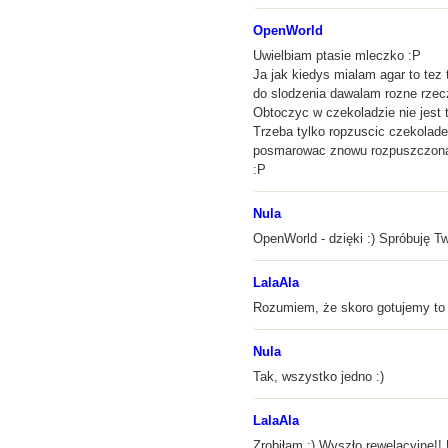
OpenWorld
Uwielbiam ptasie mleczko :P
Ja jak kiedys mialam agar to tez
do slodzenia dawalam rozne rzec
Obtoczyc w czekoladzie nie jest t
Trzeba tylko ropzuscic czekolade
posmarowac znowu rozpuszczona c
:P
Nula
OpenWorld - dzięki :) Spróbuję T
LalaAla
Rozumiem, że skoro gotujemy to 
Nula
Tak, wszystko jedno :)
LalaAla
Zrobiłam :) Wyszło rewelacyjne!