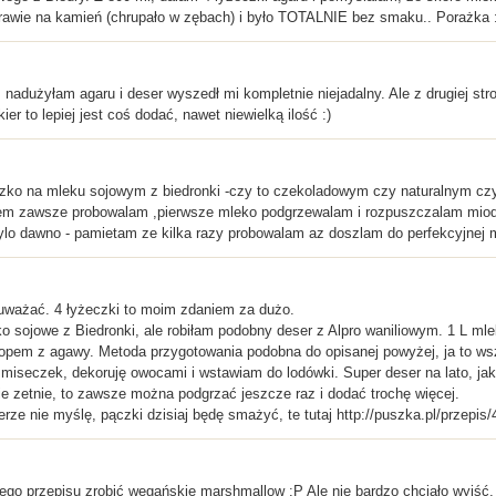
 prawie na kamień (chrupało w zębach) i było TOTALNIE bez smaku.. Porażka 
 nadużyłam agaru i deser wyszedł mi kompletnie niejadalny. Ale z drugiej str
ier to lepiej jest coś dodać, nawet niewielką ilość :)
eczko na mleku sojowym z biedronki -czy to czekoladowym czy naturalnym czy
tem zawsze probowalam ,pierwsze mleko podgrzewalam i rozpuszczalam miod,c
ylo dawno - pamietam ze kilka razy probowalam az doszlam do perfekcyjnej 
 uważać. 4 łyżeczki to moim zdaniem za dużo.
o sojowe z Biedronki, ale robiłam podobny deser z Alpro waniliowym. 1 L ml
ropem z agawy. Metoda przygotowania podobna do opisanej powyżej, ja to wsz
iseczek, dekoruję owocami i wstawiam do lodówki. Super deser na lato, jak 
 nie zetnie, to zawsze można podgrzać jeszcze raz i dodać trochę więcej.
erze nie myślę, pączki dzisiaj będę smażyć, te tutaj http://puszka.pl/przepi
ego przepisu zrobić wegańskie marshmallow :P Ale nie bardzo chciało wyjść