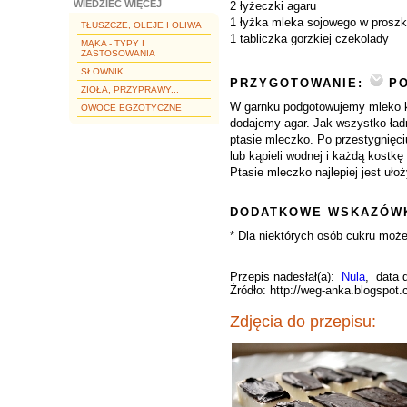
WIEDZIEĆ WIĘCEJ
2 łyżeczki agaru
1 łyżka mleka sojowego w proszku
TŁUSZCZE, OLEJE I OLIWA
1 tabliczka gorzkiej czekolady
MĄKA - TYPY I
ZASTOSOWANIA
SŁOWNIK
PRZYGOTOWANIE:
PO
ZIOŁA, PRZYPRAWY...
W garnku podgotowujemy mleko k
OWOCE EGZOTYCZNE
dodajemy agar. Jak wszystko ład
ptasie mleczko. Po przestygnięci
lub kąpieli wodnej i każdą kostk
Ptasie mleczko najlepiej jest uł
DODATKOWE WSKAZÓWK
* Dla niektórych osób cukru może
Przepis nadesłał(a):
Nula
, data 
Źródło: http://weg-anka.blogspo
Zdjęcia do przepisu: