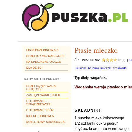
Ptasie mleczko
LISTA PRZEPISÓW A-Z
PRZEPISY WG KATEGORII
ŚREDNIA OCENA:
[7]
|
K
NA SPECJALNE OKAZJE
DLA DZIECI
Cukierki, batoniki, kuleczki, czekolada
Typ diety:
wegańska
RADY NIE OD PARADY
PRZELICZNIK WAGA-
Wegańska wersja ptasiego mle
OBJĘTOŚĆ
ZASTĘPOWANIE JAJEK
GOTOWANIE
STRĄCZKOWYCH
SKŁADNIKI:
GOTOWANIE ZBÓŻ
KIEŁKI - HODOWLA
1 puszka mleka kokosowego
KOTLETOWY SAMOUCZEK
1/2 szklanki cukru pudru*
2 łyżeczki aromatu waniliowego