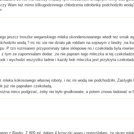
- czy Wam też mimo kilkugodzinnego chłodzenia odrobinkę podchodziło wodą? 
P
iego jeszcz troszke weganskiego mleka skondensowanego wtedt tez smak wych
chodzilo wodą ? mi nic sie nie dzialo jak robilam na sojowym z biedry ,na 
epu :P tzn rozmiarem przypominaly takie sklepowe no i czekolada byla rown
m z tym ze zapomnialam dodac ,że nie papram tego mleczka w tej czekoladzie 
ok i wychodzi wszystko ladnie i kazdy bok mleczka jest przykryta czekolad
 i z mleka kokosowego własnej roboty, i nic mi wodą nie podchodziło. Zastyg
k już nie paprałam czekoladą.
można nieco podgrzać, żeby nie było grudkowate, a potem znowu ładować w f
wego z Biedry. Z 800 ml, dałam 4 łyżeczki agaru i pomyślałam, że skoro mlek