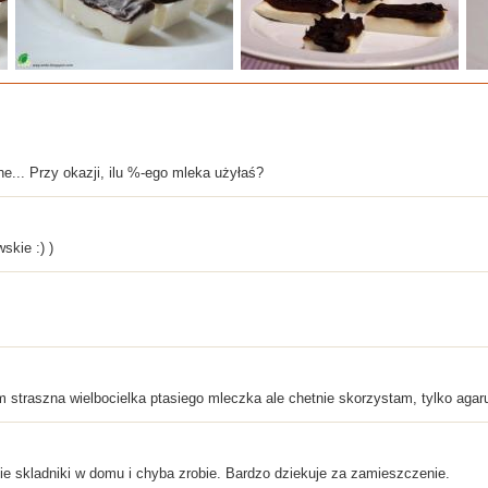
ne... Przy okazji, ilu %-ego mleka użyłaś?
skie :) )
am straszna wielbocielka ptasiego mleczka ale chetnie skorzystam, tylko agar
 skladniki w domu i chyba zrobie. Bardzo dziekuje za zamieszczenie.