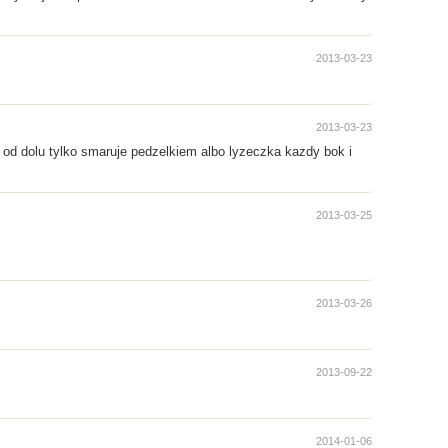
2013-03-23
2013-03-23
 od dolu tylko smaruje pedzelkiem albo lyzeczka kazdy bok i
2013-03-25
2013-03-26
2013-09-22
2014-01-06