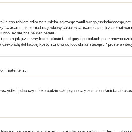
 takie cos robilam tylko ze z mleka sojowego waniliowego,czekoladowego,nat
zy -czasami cukier,miod majowkowy,cukier w,czasami dalam tez aromat wanili
rudno jak sie zna pewien patent :
 i potem jak juz mamy kostki ptasie to od gory i po bokach posmarowac czeko
zekoladą dol kazdej kostki i znowu do lodowki az stezeje :P proste a wtedy
woim patentem :)
wszystko jedno czy mleko będzie całe płynne czy zestalona śmietana kokos
! Uważam, że nie ma różnicy między tym mleczkiem a kupnym firmy ciut gors