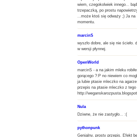
wiem, czegokolwiek innego... bąd
trzepaczką, po prostu napowietrzy
...może ktoś się odważy ;) Ja n
momentu.
marcinS
wyszło dobre, ale się nie ścieło.
w wersji płynnej.
OpenWorld
marcinS - a na jakim mleku robił
gorącego ?:P no niewiem co mogl
ja lubie ptasie mleczko na agar
przepis na ptasie mleczko z tego 
http://weganskarozpusta.blogspo
Nula
Dziwne, że nie zastygło... :(
pythonpunk
Genialny, prosty przepis. Efekt 