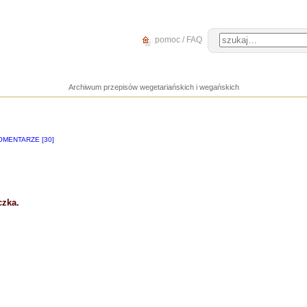
pomoc / FAQ
Archiwum przepisów wegetariańskich i wegańskich
OMENTARZE [30]
czka.