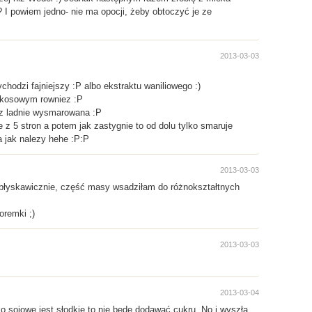
I powiem jedno- nie ma opocji, żeby obtoczyć je ze
2013-03-03
odzi fajniejszy :P albo ekstraktu waniliowego :)
kokosowym rowniez :P
iez ladnie wysmarowana :P
z 5 stron a potem jak zastygnie to od dolu tylko smaruje
a jak nalezy hehe :P:P
2013-03-03
ło błyskawicznie, część masy wsadziłam do różnokształtnych
oremki ;)
2013-03-03
2013-03-04
o sojowe jest słodkie to nie będę dodawać cukru. No i wyszła