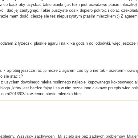
ź co bądź aby uzyskać takie pianki (jak też i jest prawdziwe ptasie mleczk
ć i dać jej zastygnąć. Takie puszyste cosik dopiero pokroić i oblać czekoladą
a razie mam dość, cieszę się też niepuszystym ptasim mleczkiem ;) Z agare
 dodałem 2 łyżeczki płaskie agaru i na kilka godzin do lodoówki, więc jeszcze 
eś ? Spróbuj jeszcze raz :p moze z agarem cos bylo nie tak - przeterminowan
o sie stac :P
ze z uzyciem dowolnego mleka roslinnego najlepiej kupowanego kokosowego al
bloga ,który jest bardzo fajny i sa w nim rozne inne ciekawe przepis wiec po
t.com/2013/03/ukwiecone-ptasie-mleczko.html
bezbledny. Wszyscy zachwyceni. Mi scielo sie bez zadnych problemow. Mialem