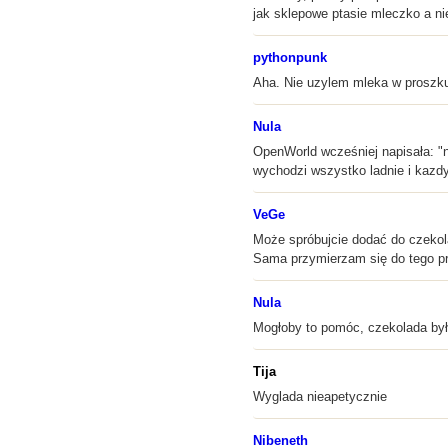
jak sklepowe ptasie mleczko a ni
pythonpunk
Aha. Nie uzylem mleka w proszku 
Nula
OpenWorld wcześniej napisała: "n
wychodzi wszystko ladnie i kazdy
VeGe
Może spróbujcie dodać do czekola
Sama przymierzam się do tego prz
Nula
Mogłoby to pomóc, czekolada była
Tija
Wyglada nieapetycznie
Nibeneth