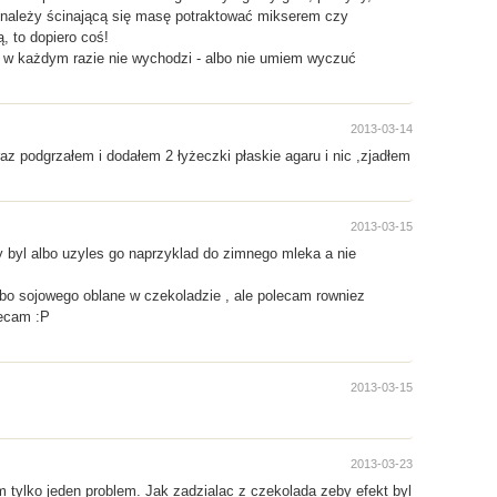
o) należy ścinającą się masę potraktować mikserem czy
, to dopiero coś!
m w każdym razie nie wychodzi - albo nie umiem wyczuć
2013-03-14
raz podgrzałem i dodałem 2 łyżeczki płaskie agaru i nic ,zjadłem
2013-03-15
y byl albo uzyles go naprzyklad do zimnego mleka a nie
bo sojowego oblane w czekoladzie , ale polecam rowniez
lecam :P
2013-03-15
2013-03-23
 tylko jeden problem. Jak zadzialac z czekolada zeby efekt byl