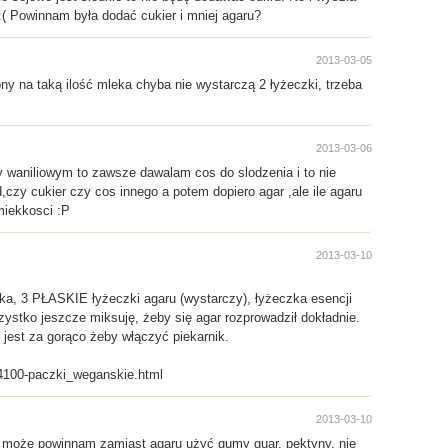
:( Powinnam była dodać cukier i mniej agaru?
2013-03-05
ony na taką ilość mleka chyba nie wystarczą 2 łyżeczki, trzeba
2013-03-06
 waniliowym to zawsze dawalam cos do slodzenia i to nie
zy cukier czy cos innego a potem dopiero agar ,ale ile agaru
miekkosci :P
2013-03-10
eka, 3 PŁASKIE łyżeczki agaru (wystarczy), łyżeczka esencji
ystko jeszcze miksuję, żeby się agar rozprowadził dokładnie.
jest za gorąco żeby włączyć piekarnik.
s/4100-paczki_weganskie.html
2013-03-10
, może powinnam zamiast agaru użyć gumy guar, pektyny, nie