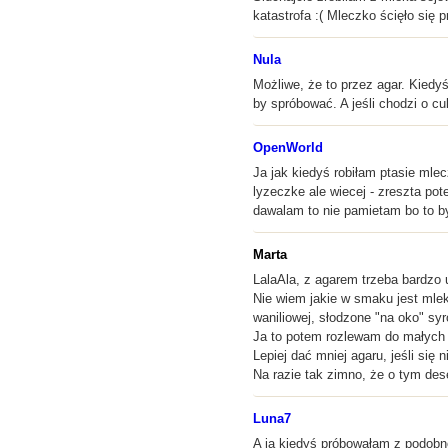
katastrofa :( Mleczko ścięło się
Nula
Możliwe, że to przez agar. Kiedyś
by spróbować. A jeśli chodzi o cuk
OpenWorld
Ja jak kiedyś robiłam ptasie ml
lyzeczke ale wiecej - zreszta po
dawalam to nie pamietam bo to b
Marta
LalaAla, z agarem trzeba bardzo
Nie wiem jakie w smaku jest mlek
waniliowej, słodzone "na oko" sy
Ja to potem rozlewam do małych m
Lepiej dać mniej agaru, jeśli się
Na razie tak zimno, że o tym des
Luna7
A ja kiedyś próbowałam z podobn