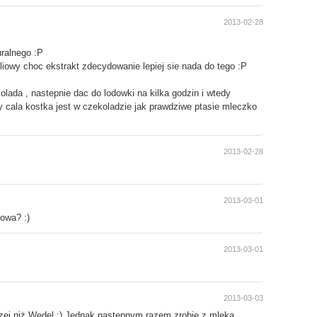
2013-02-28
uralnego :P
owy choc ekstrakt zdecydowanie lepiej sie nada do tego :P
lada , nastepnie dac do lodowki na kilka godzin i wtedy
 cala kostka jest w czekoladzie jak prawdziwe ptasie mleczko
2013-02-28
2013-03-01
owa? :)
2013-03-01
2013-03-03
zej niż Wedel :) Jednak następnym razem zrobię z mleka