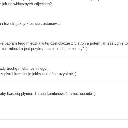
e jak na widocznych zdjeciach?
i tez ok, jakby ktos sie zastanawial.
ie papram tego mleczka w tej czekoladzie z 5 stron a potem jak zastygnie to
 bok mleczka jest przykryta czekolada jak nalezy" :)
dy trochę mleka roślinnego...
episu i kombinuję jakby taki efekt uzyskać :)
by bardziej płynna. Trzeba kombinować, a nóż się uda :)