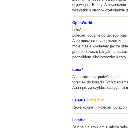
sojowego z Biedry. A powiedzcie
wszystkich stron w czekoladzie ;
OpenWorld
LalaAla :
polecam dodanie do takiego ptas
A co masz na mysli piszac ze pod
moje ptasie wygladaly jak ze skl
ja robie zawsze tak jak napisala
pedzelkiem albo lyzeczka kazdy b
Luna7
A ja zrobiłam z podwójnej porcji
foremek do lodu :D Tych z foreme
Aaa i jak za szybko zastyga, to 
LalaAla
Rewelacyjne :) Polecam gorąco!!
LalaAla
Słuchajcie zrobiłam z mleka sojo