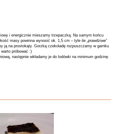
liowy i energicznie mieszamy trzepaczką. Na samym końcu
ość masy powinna wynosić ok. 1,5 cm – tyle ile „prawdziwe”
oimy ją na prostokąty. Gorzką czekoladę rozpuszczamy w garnku
 warto próbować :)
uminiową, następnie wkładamy je do lodówki na minimum godzinę.