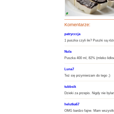
Komentarze:
patrycccja
1 puszka czyli ile? Puszki są róż
Nula
Puszka 400 ml, 82% (mleko lidlow
Luna7
Też się przymierzam do tego ;)
tubbsik
Dzieki za przepis. Nigdy nie byl
helutka67
OMG bardzo fajne. Mam wszystkie