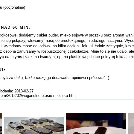
 (opcjonalnie)
NAD 60 MIN.
okosowe, dodajemy cukier puder, mleko sojowe w proszku oraz aromat wani
nie się połączy, wlewamy masę do prostokątnego, niedużego naczynia. Wysok
u, wkładamy masę do lodówki na kilka godzin. Jak już ładnie zastygnie, kr
ę z osobna zanurzamy w rozpuszczonej czekoladzie. Mnie to się nie udało, ale
ożyć na czymś płaskim i twardym, np. na plastikowej desce pokrytej folią al
I:
 być za dużo, także radzę go dodawać stopniowo i próbować :)
dodania: 2013-02-27
t.com/2013/02/weganskie-ptasie-mleczko.html