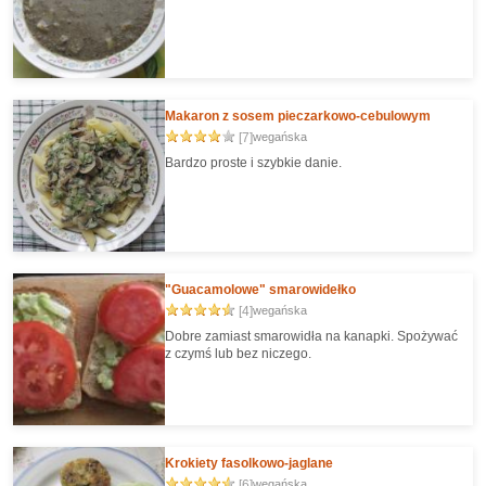
Makaron z sosem pieczarkowo-cebulowym
[7]
wegańska
Bardzo proste i szybkie danie.
"Guacamolowe" smarowidełko
[4]
wegańska
Dobre zamiast smarowidła na kanapki. Spożywać
z czymś lub bez niczego.
Krokiety fasolkowo-jaglane
[6]
wegańska