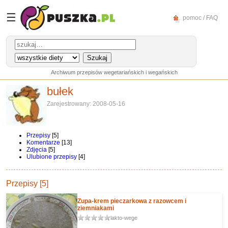
☰
pomoc / FAQ
Archiwum przepisów wegetariańskich i wegańskich
bułek
Zarejestrowany: 2008-05-16
Przepisy
[5]
Komentarze
[13]
Zdjęcia
[5]
Ulubione przepisy
[4]
Przepisy [5]
Zupa-krem pieczarkowa z razowcem i
ziemniakami
lakto-wege