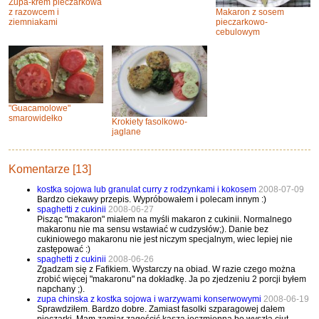
Zupa-krem pieczarkowa
Makaron z sosem
z razowcem i
pieczarkowo-
ziemniakami
cebulowym
"Guacamolowe"
smarowidełko
Krokiety fasolkowo-
jaglane
Komentarze [13]
kostka sojowa lub granulat curry z rodzynkami i kokosem
2008-07-09
Bardzo ciekawy przepis. Wypróbowałem i polecam innym :)
spaghetti z cukinii
2008-06-27
Pisząc "makaron" miałem na myśli makaron z cukinii. Normalnego
makaronu nie ma sensu wstawiać w cudzysłów;). Danie bez
cukiniowego makaronu nie jest niczym specjalnym, wiec lepiej nie
zastępować :)
spaghetti z cukinii
2008-06-26
Zgadzam się z Fafikiem. Wystarczy na obiad. W razie czego można
zrobić więcej "makaronu" na dokładkę. Ja po zjedzeniu 2 porcji byłem
napchany ;).
zupa chinska z kostka sojowa i warzywami konserwowymi
2008-06-19
Sprawdziłem. Bardzo dobre. Zamiast fasolki szparagowej dałem
pieczarki. Mam zamiar zagęścić kaszą jęczmienną bo wyszła ciut