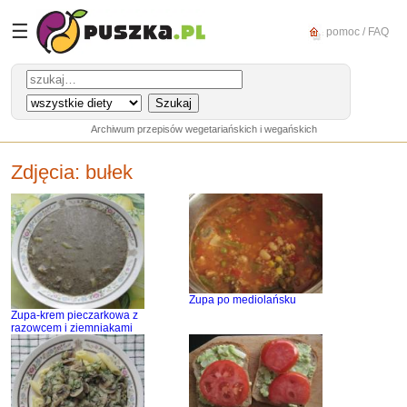
☰
pomoc / FAQ
Archiwum przepisów wegetariańskich i wegańskich
Zdjęcia:
bułek
Zupa po mediolańsku
Zupa-krem pieczarkowa z
razowcem i ziemniakami