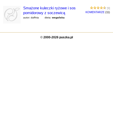
Smażone kuleczki ryżowe i sos
[9]
pomidorowy z soczewicą
KOMENTARZE
(11)
autor: daffnia
dieta:
wegańska
©
2000-2026 puszka.pl