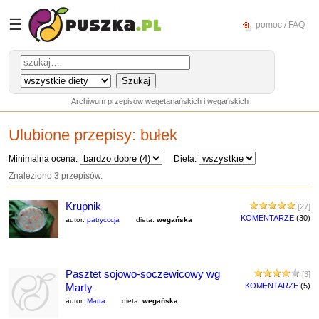
☰
pomoc / FAQ
Archiwum przepisów wegetariańskich i wegańskich
Ulubione przepisy:
bułek
Minimalna ocena:
Dieta:
Znaleziono 3 przepisów.
Krupnik
[27]
KOMENTARZE
(30)
autor:
patrycccja
dieta:
wegańska
Pasztet sojowo-soczewicowy wg
[3]
Marty
KOMENTARZE
(5)
autor:
Marta
dieta:
wegańska