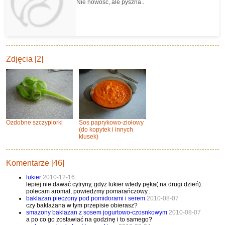
Nie nowość, ale pyszna..
Zdjęcia [2]
Ozdobne szczypiorki
Sos paprykowo-ziołowy
(do kopytek i innych
klusek)
Komentarze [46]
lukier
2010-12-16
lepiej nie dawać cytryny, gdyż lukier wtedy pęka( na drugi dzień).
polecam aromat, powiedzmy pomarańczowy..
baklazan pieczony pod pomidorami i serem
2010-08-07
czy bakłażana w tym przepisie obierasz?
smazony baklazan z sosem jogurtowo-czosnkowym
2010-08-07
a po co go zostawiać na godzinę i to samego?