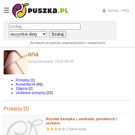
☰
pomoc / FAQ
Archiwum przepisów wegetariańskich i wegańskich
ana
Zarejestrowany: 2009-09-20
Przepisy
[1]
Komentarze
[46]
Zdjęcia
[2]
Ulubione przepisy
[22]
Przepisy [1]
Razowa kanapka z awokado, pomidorem i
serkiem
[1]
lakto-wege