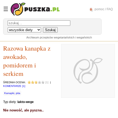
☰
pomoc / FAQ
Archiwum przepisów wegetariańskich i wegańskich
Razowa kanapka z
awokado,
pomidorem i
serkiem
ŚREDNIA OCENA:
[1]
|
KOMENTARZE [1]
Kanapki, pita
Typ diety:
lakto-wege
Nie nowość, ale pyszna..