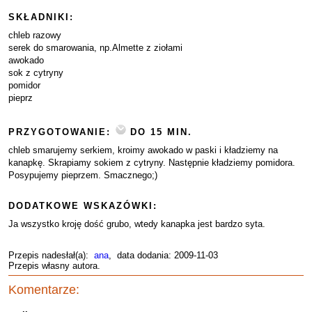
SKŁADNIKI:
chleb razowy
serek do smarowania, np.Almette z ziołami
awokado
sok z cytryny
pomidor
pieprz
PRZYGOTOWANIE:
DO 15 MIN.
chleb smarujemy serkiem, kroimy awokado w paski i kładziemy na
kanapkę. Skrapiamy sokiem z cytryny. Następnie kładziemy pomidora.
Posypujemy pieprzem. Smacznego;)
DODATKOWE WSKAZÓWKI:
Ja wszystko kroję dość grubo, wtedy kanapka jest bardzo syta.
Przepis nadesłał(a):
ana
, data dodania: 2009-11-03
Przepis własny autora.
Komentarze: