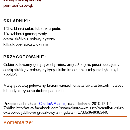
kandyzowaną skórkę
pomarańczową).
SKŁADNIKI:
1/3 szklanki cukru lub cukru pudru
1/4 szklanki gorącej wody
otarta skórka z połowy cytryny
kilka kropel soku z cytryny
PRZYGOTOWANIE:
Cukier zalewamy gorącą wodą, mieszamy aż się rozpuści, dodajemy
otartą skórkę z połowy cytryny i kilka kropel soku (aby nie było zbyt
słodkie).
Małą łyżeczką polewamy lukrem wierzch ciasta lub ciasteczek - całość
lub jedynie rysując drobne paseczki.
Przepis nadesłał(a):
CiastoWMiasto
, data dodania: 2010-12-12
Źródło: http://www.facebook.com/notes/ciasto-w-miasto/okarnik-tudziez-
okarowiec-jablkowo-gruszkowy-z-migdalami/173053649383440
Komentarze: