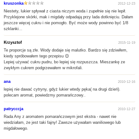
kruszonka
2012-12-23
Niestety, lukier spływał z ciasta niczym woda i zupełnie się nie lepił.
Przyklejone skórki, mak i migdały odpadają przy lada dotknięciu. Dałam
jeszcze więcej cukru i nie pomogło. Być może wody powinno być 1/8
szklanki...
Krzysztof
2015-11-19
Te proporcje są złe. Wody dodaje się malutko. Bardzo się zdziwiłem,
kiedy spróbowałem tego przepisu 😊
Lepiej używać cukru pudru, bo lepiej się rozpuszcza. Mieszankę ze
zwykłym cukrem podgrzewałem w mikrofali.
ana
2010-12-16
lepiej nie dawać cytryny, gdyż lukier wtedy pęka( na drugi dzień).
polecam aromat, powiedzmy pomarańczowy..
patrycccja
2010-12-27
Rada Any z aromatem pomarańczowym jest ekstra - nawet nie
wiedziałam, że jest taki fajny! Zawsze używałam waniliowego lub
migdałowego.