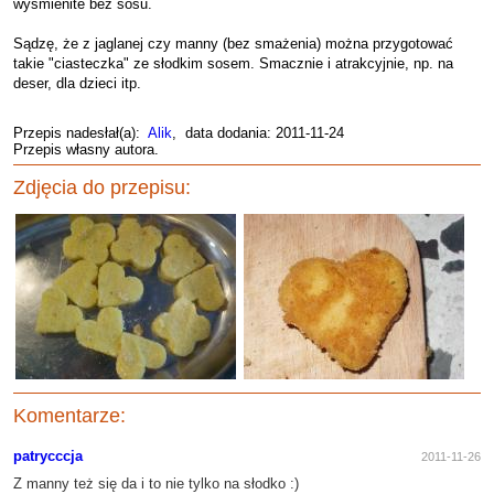
wyśmienite bez sosu.
Sądzę, że z jaglanej czy manny (bez smażenia) można przygotować
takie "ciasteczka" ze słodkim sosem. Smacznie i atrakcyjnie, np. na
deser, dla dzieci itp.
Przepis nadesłał(a):
Alik
, data dodania: 2011-11-24
Przepis własny autora.
Zdjęcia do przepisu:
Komentarze:
patrycccja
2011-11-26
Z manny też się da i to nie tylko na słodko :)