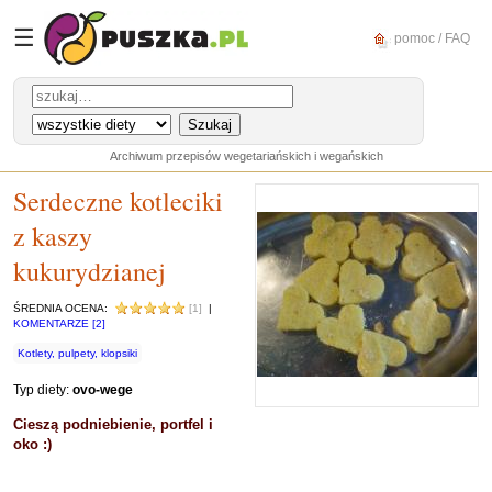
☰
pomoc / FAQ
Archiwum przepisów wegetariańskich i wegańskich
Serdeczne kotleciki
z kaszy
kukurydzianej
ŚREDNIA OCENA:
[1]
|
KOMENTARZE [2]
Kotlety, pulpety, klopsiki
Typ diety:
ovo-wege
Cieszą podniebienie, portfel i
oko :)