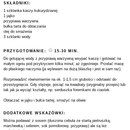
SKŁADNIKI:
1 szklanka kaszy kukurydzianej
1 jajko
przyprawa warzywna
bułka tarta do obtaczania
olej do smażenia
3 szklanki wody
PRZYGOTOWANIE:
15-30 MIN.
Do gotującej wody z przyprawą warzywną wsypać kaszę i gotować na
małym ogniu pod przykryciem kilka minut, aż zgęstnieje. Przelać masę
do płaskiego naczynia (ja wylewam na dużą blaszkę i jest w sam raz).
Rozprowadzić równomiernie na ok. 1-1,5 cm grubości i odstawić do
przestygnięcia. Gdy stężeje, pociąć na kwadraty (oryginalny przepis) lub
tak jak ja wyciąć kształty, np. serduszka foremkami do ciastek.
Obtaczać w jajku i bułce tartej, smażyć na oliwie.
DODATKOWE WSKAZÓWKI:
Można podawać z sosem (duszona cebula ze startą pietruszką,
marchewką i selerem, sok pomidorowy, przyprawy) ale są też