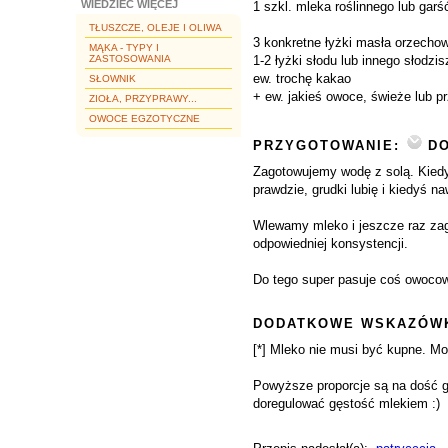
WIEDZIEĆ WIĘCEJ
1 szkl. mleka roślinnego lub ga
TŁUSZCZE, OLEJE I OLIWA
3 konkretne łyżki masła orzecho
MĄKA - TYPY I
ZASTOSOWANIA
1-2 łyżki słodu lub innego słodzi
ew. trochę kakao
SŁOWNIK
+ ew. jakieś owoce, świeże lub p
ZIOŁA, PRZYPRAWY...
OWOCE EGZOTYCZNE
PRZYGOTOWANIE:
DO
Zagotowujemy wodę z solą. Kiedy
prawdzie, grudki lubię i kiedyś n
Wlewamy mleko i jeszcze raz zag
odpowiedniej konsystencji.
Do tego super pasuje coś owocow
DODATKOWE WSKAZÓWK
[*] Mleko nie musi być kupne. M
Powyższe proporcje są na dość g
doregulować gęstość mlekiem :)