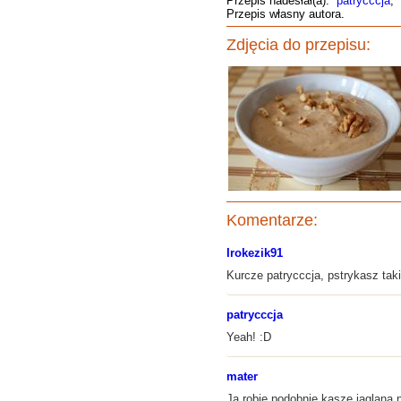
Przepis nadesłał(a):
patrycccja
,
Przepis własny autora.
Zdjęcia do przepisu:
Komentarze:
Irokezik91
Kurcze patrycccja, pstrykasz taki
patrycccja
Yeah! :D
mater
Ja robię podobnie kaszę jaglaną 