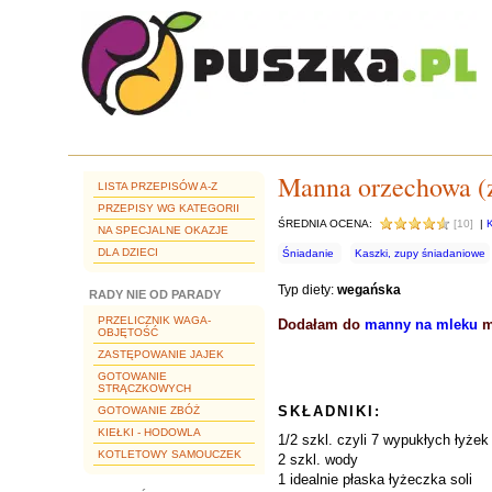
Manna orzechowa (
LISTA PRZEPISÓW A-Z
PRZEPISY WG KATEGORII
ŚREDNIA OCENA:
[10]
|
NA SPECJALNE OKAZJE
DLA DZIECI
Śniadanie
Kaszki, zupy śniadaniowe
Typ diety:
wegańska
RADY NIE OD PARADY
PRZELICZNIK WAGA-
Dodałam do
manny na mleku
m
OBJĘTOŚĆ
ZASTĘPOWANIE JAJEK
GOTOWANIE
STRĄCZKOWYCH
SKŁADNIKI:
GOTOWANIE ZBÓŻ
KIEŁKI - HODOWLA
1/2 szkl. czyli 7 wypukłych łyże
KOTLETOWY SAMOUCZEK
2 szkl. wody
1 idealnie płaska łyżeczka soli