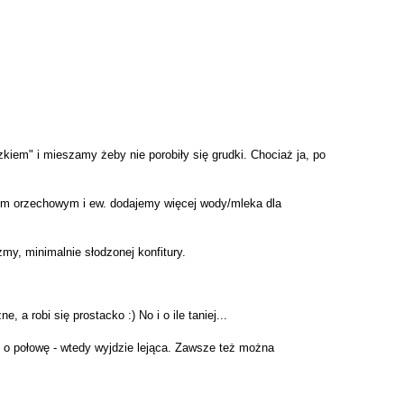
em" i mieszamy żeby nie porobiły się grudki. Chociaż ja, po
em orzechowym i ew. dodajemy więcej wody/mleka dla
y, minimalnie słodzonej konfitury.
, a robi się prostacko :) No i o ile taniej...
 o połowę - wtedy wyjdzie lejąca. Zawsze też można