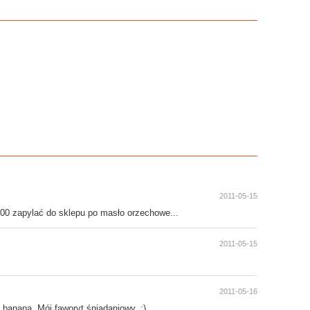
2011-05-15
3.00 zapylać do sklepu po masło orzechowe...
2011-05-15
2011-05-16
 banana. Mój faworyt śniadaniowy. ;)