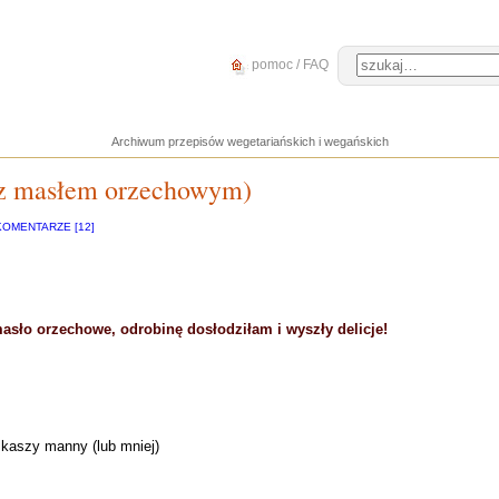
pomoc / FAQ
Archiwum przepisów wegetariańskich i wegańskich
z masłem orzechowym)
KOMENTARZE [12]
asło orzechowe, odrobinę dosłodziłam i wyszły delicje!
k kaszy manny (lub mniej)