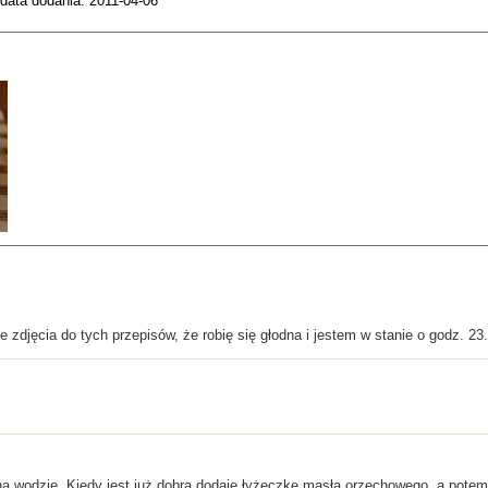
 data dodania: 2011-04-06
e zdjęcia do tych przepisów, że robię się głodna i jestem w stanie o godz. 2
na wodzie. Kiedy jest już dobra dodaję łyżeczkę masła orzechowego, a potem