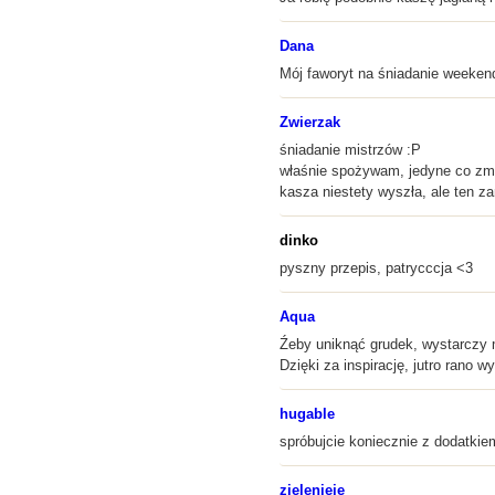
Dana
Mój faworyt na śniadanie weeken
Zwierzak
śniadanie mistrzów :P
właśnie spożywam, jedyne co zmi
kasza niestety wyszła, ale ten z
dinko
pyszny przepis, patrycccja <3
Aqua
Źeby uniknąć grudek, wystarczy m
Dzięki za inspirację, jutro rano wy
hugable
spróbujcie koniecznie z dodatki
zielenieję