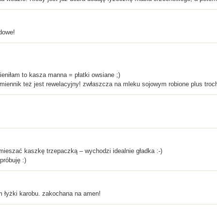
dowe!
eniłam to kasza manna = płatki owsiane ;)
amiennik też jest rewelacyjny! zwłaszcza na mleku sojowym robione plus troc
ieszać kaszkę trzepaczką – wychodzi idealnie gładka :-)
próbuję :)
em łyżki karobu. zakochana na amen!