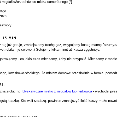
rść migdałów/orzechów do mleka samoróbnego [*]
wego
szcza
rzetwory
 15 MIN.
 się już gotuje, zmniejszamy trochę gaz, wsypujemy kaszę mannę "strumyczki
awet robiłam je celowo ;) Gotujemy kilka minut aż kasza zgęstnieje.
otowujemy - co jakiś czas mieszamy, żeby nie przypalić. Mieszamy z masł
ego, kwaskowo-słodkiego. Ja miałam domowe brzoskwinie w formie, powiedzm
I:
ożna zrobić np.
błyskawiczne mleko z migdałów lub nerkowca
- wychodzi pyszne
ęstą kaszkę. Kto woli rzadszą, powinien zmniejszyć ilość kaszy może nawet