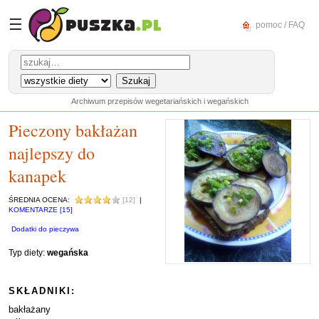
☰
pomoc / FAQ
Archiwum przepisów wegetariańskich i wegańskich
Pieczony bakłażan
najlepszy do
kanapek
ŚREDNIA OCENA:
[12]
|
KOMENTARZE [15]
Dodatki do pieczywa
Typ diety:
wegańska
SKŁADNIKI:
bakłażany