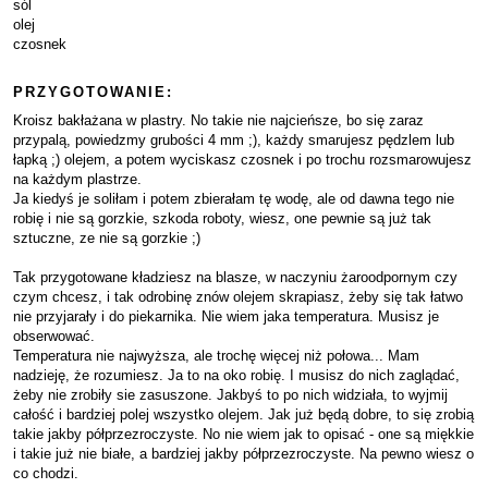
sól
olej
czosnek
PRZYGOTOWANIE:
Kroisz bakłażana w plastry. No takie nie najcieńsze, bo się zaraz
przypalą, powiedzmy grubości 4 mm ;), każdy smarujesz pędzlem lub
łapką ;) olejem, a potem wyciskasz czosnek i po trochu rozsmarowujesz
na każdym plastrze.
Ja kiedyś je soliłam i potem zbierałam tę wodę, ale od dawna tego nie
robię i nie są gorzkie, szkoda roboty, wiesz, one pewnie są już tak
sztuczne, ze nie są gorzkie ;)
Tak przygotowane kładziesz na blasze, w naczyniu żaroodpornym czy
czym chcesz, i tak odrobinę znów olejem skrapiasz, żeby się tak łatwo
nie przyjarały i do piekarnika. Nie wiem jaka temperatura. Musisz je
obserwować.
Temperatura nie najwyższa, ale trochę więcej niż połowa... Mam
nadzieję, że rozumiesz. Ja to na oko robię. I musisz do nich zaglądać,
żeby nie zrobiły sie zasuszone. Jakbyś to po nich widziała, to wyjmij
całość i bardziej polej wszystko olejem. Jak już będą dobre, to się zrobią
takie jakby półprzezroczyste. No nie wiem jak to opisać - one są miękkie
i takie już nie białe, a bardziej jakby półprzezroczyste. Na pewno wiesz o
co chodzi.