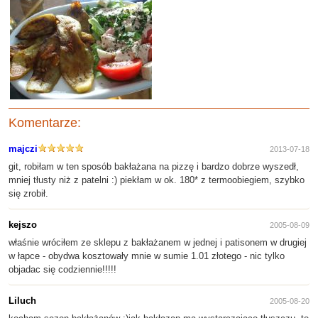
Komentarze:
majczi
2013-07-18
git, robiłam w ten sposób bakłażana na pizzę i bardzo dobrze wyszedł,
mniej tłusty niż z patelni :) piekłam w ok. 180* z termoobiegiem, szybko
się zrobił.
kejszo
2005-08-09
właśnie wróciłem ze sklepu z bakłażanem w jednej i patisonem w drugiej
w łapce - obydwa kosztowały mnie w sumie 1.01 złotego - nic tylko
objadac się codziennie!!!!!
Liluch
2005-08-20