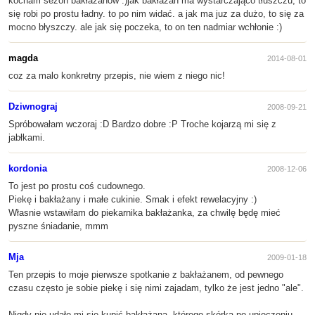
kocham sezon bakłażanów :)jak bakłazan ma wystarczająco tłuszczu, to
się robi po prostu ładny. to po nim widać. a jak ma juz za dużo, to się za
mocno błyszczy. ale jak się poczeka, to on ten nadmiar wchłonie :)
magda
2014-08-01
coz za malo konkretny przepis, nie wiem z niego nic!
Dziwnograj
2008-09-21
Spróbowałam wczoraj :D Bardzo dobre :P Troche kojarzą mi się z
jabłkami.
kordonia
2008-12-06
To jest po prostu coś cudownego.
Piekę i bakłażany i małe cukinie. Smak i efekt rewelacyjny :)
Własnie wstawiłam do piekarnika bakłażanka, za chwilę będę mieć
pyszne śniadanie, mmm
Mja
2009-01-18
Ten przepis to moje pierwsze spotkanie z bakłażanem, od pewnego
czasu często je sobie piekę i się nimi zajadam, tylko że jest jedno "ale".
Nigdy nie udało mi się kupić bakłażana, którego skórka po upieczeniu