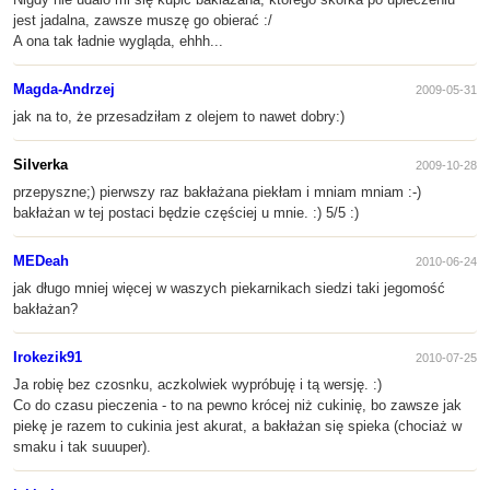
jest jadalna, zawsze muszę go obierać :/
A ona tak ładnie wygląda, ehhh...
Magda-Andrzej
2009-05-31
jak na to, że przesadziłam z olejem to nawet dobry:)
Silverka
2009-10-28
przepyszne;) pierwszy raz bakłażana piekłam i mniam mniam :-)
bakłażan w tej postaci będzie częściej u mnie. :) 5/5 :)
MEDeah
2010-06-24
jak długo mniej więcej w waszych piekarnikach siedzi taki jegomość
bakłażan?
Irokezik91
2010-07-25
Ja robię bez czosnku, aczkolwiek wypróbuję i tą wersję. :)
Co do czasu pieczenia - to na pewno krócej niż cukinię, bo zawsze jak
piekę je razem to cukinia jest akurat, a bakłażan się spieka (chociaż w
smaku i tak suuuper).