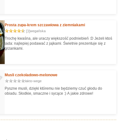
Prosta zupa-krem szczawiowa z ziemniakami
[3]
wegańska
Trochę kwaśna, ale uraczy większość podniebień :D Jeżeli ktoś
jada: najlepiej podawać z jajkami. Świetnie prezentuje się z
grzankami.
Musli czekoladowo-melonowe
lakto-wege
Pyszne musli, dzięki któremu nie będziemy czuć głodu do
obiadu. Słodkie, smaczne i sycące :) A jakie zdrowe!