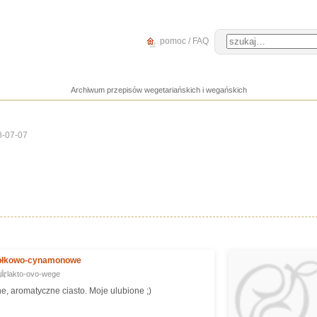
pomoc / FAQ
Archiwum przepisów wegetariańskich i wegańskich
8-07-07
abłkowo-cynamonowe
lakto-ovo-wege
e, aromatyczne ciasto. Moje ulubione ;)