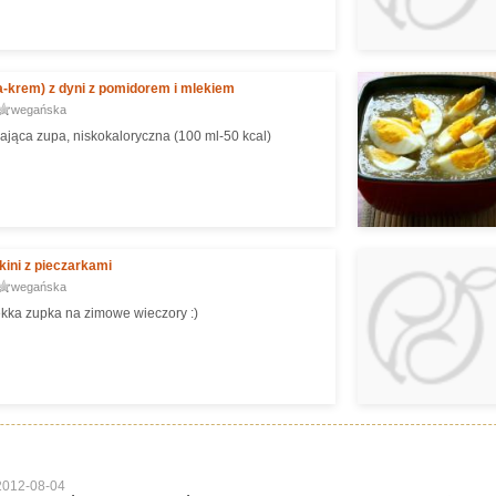
-krem) z dyni z pomidorem i mlekiem
wegańska
jąca zupa, niskokaloryczna (100 ml-50 kcal)
kini z pieczarkami
wegańska
ekka zupka na zimowe wieczory :)
2012-08-04