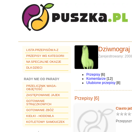
Dziwnograj
LISTA PRZEPISÓW A-Z
PRZEPISY WG KATEGORII
Zarejestrowany: 200
NA SPECJALNE OKAZJE
DLA DZIECI
Przepisy
[6]
Komentarze
[12]
RADY NIE OD PARADY
Ulubione przepisy
[8]
PRZELICZNIK WAGA-
OBJĘTOŚĆ
ZASTĘPOWANIE JAJEK
Przepisy [6]
GOTOWANIE
STRĄCZKOWYCH
Ciasto j
GOTOWANIE ZBÓŻ
KIEŁKI - HODOWLA
Przepyszn
KOTLETOWY SAMOUCZEK