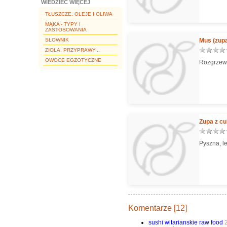
WIEDZIEĆ WIĘCEJ
TŁUSZCZE, OLEJE I OLIWA
MĄKA - TYPY I
ZASTOSOWANIA
SŁOWNIK
Mus (zupa
ZIOŁA, PRZYPRAWY...
OWOCE EGZOTYCZNE
Rozgrzewa
Zupa z cu
Pyszna, l
Komentarze [12]
sushi witarianskie raw food