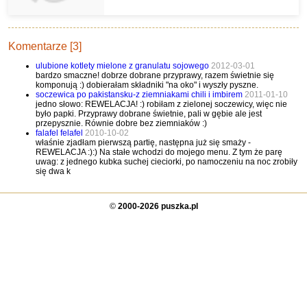
Komentarze [3]
ulubione kotlety mielone z granulatu sojowego
2012-03-01
bardzo smaczne! dobrze dobrane przyprawy, razem świetnie się
komponują :) dobierałam składniki "na oko" i wyszły pyszne.
soczewica po pakistansku-z ziemniakami chili i imbirem
2011-01-10
jedno słowo: REWELACJA! :) robiłam z zielonej soczewicy, więc nie
było papki. Przyprawy dobrane świetnie, pali w gębie ale jest
przepysznie. Równie dobre bez ziemniaków :)
falafel felafel
2010-10-02
właśnie zjadłam pierwszą partię, następna już się smaży -
REWELACJA :):) Na stałe wchodzi do mojego menu. Z tym że parę
uwag: z jednego kubka suchej cieciorki, po namoczeniu na noc zrobiły
się dwa k
©
2000-2026 puszka.pl