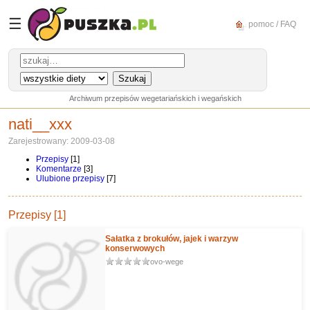
☰
pomoc / FAQ
Archiwum przepisów wegetariańskich i wegańskich
nati__xxx
Zarejestrowany: 2009-03-08
Przepisy
[1]
Komentarze
[3]
Ulubione przepisy
[7]
Przepisy [1]
Sałatka z brokułów, jajek i warzyw
konserwowych
ovo-wege