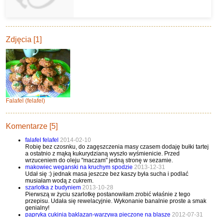
Zdjęcia [1]
Falafel (felafel)
Komentarze [5]
falafel felafel
2014-02-10
Robię bez czosnku, do zagęszczenia masy czasem dodaję bułki tartej
a ostatnio z mąką kukurydzianą wyszło wyśmienicie. Przed
wrzuceniem do oleju "maczam" jedną stronę w sezamie.
makowiec weganski na kruchym spodzie
2013-12-31
Udał się :) jednak masa jeszcze bez kaszy była sucha i podlać
musiałam wodą z cukrem.
szarlotka z budyniem
2013-10-28
Pierwszą w życiu szarlotkę postanowiłam zrobić właśnie z tego
przepisu. Udała się rewelacyjnie. Wykonanie banalnie proste a smak
genialny!
papryka cukinia baklazan-warzywa pieczone na blasze
2012-07-31