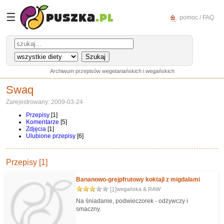
☰
pomoc / FAQ
Archiwum przepisów wegetariańskich i wegańskich
Swaq
Zarejestrowany: 2009-03-24
Przepisy
[1]
Komentarze
[5]
Zdjęcia
[1]
Ulubione przepisy
[6]
Przepisy [1]
Bananowo-grejpfrutowy koktajl z migdałami
[1]
wegańska & RAW
Na śniadanie, podwieczorek - odżywczy i
smaczny.