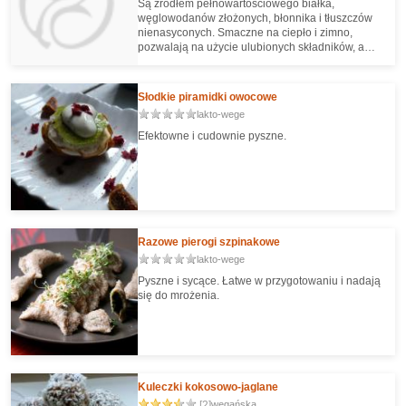
Są źródłem pełnowartościowego białka,
węglowodanów złożonych, błonnika i tłuszczów
nienasyconych. Smaczne na ciepło i zimno,
pozwalają na użycie ulubionych składników, a
przy tym wyglądają atrakcyjnie.
Słodkie piramidki owocowe
lakto-wege
Efektowne i cudownie pyszne.
Razowe pierogi szpinakowe
lakto-wege
Pyszne i sycące. Łatwe w przygotowaniu i nadają
się do mrożenia.
Kuleczki kokosowo-jaglane
[2]
wegańska