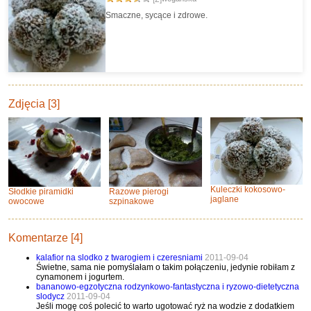
Smaczne, sycące i zdrowe.
Zdjęcia [3]
Kuleczki kokosowo-
Słodkie piramidki
Razowe pierogi
jaglane
owocowe
szpinakowe
Komentarze [4]
kalafior na slodko z twarogiem i czeresniami
2011-09-04
Świetne, sama nie pomyślałam o takim połączeniu, jedynie robiłam z
cynamonem i jogurtem.
bananowo-egzotyczna rodzynkowo-fantastyczna i ryzowo-dietetyczna
slodycz
2011-09-04
Jeśli mogę coś polecić to warto ugotować ryż na wodzie z dodatkiem