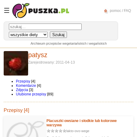
☰
pomoc / FAQ
Archiwum przepisów wegetariańskich i wegańskich
patysz
Zarejestrowany: 2011-04-13
Przepisy
[4]
Komentarze
[4]
Zdjęcia
[3]
Ulubione przepisy
[89]
Przepisy [4]
Placuszki owsiane i słodkie lub kolorowe
warzywa
lakto-ovo-wege