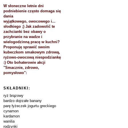
W słoneczne letnie dni
podniebienie często domaga się
dania
wyjątkowego, owocowego i...
słodkiego ;) Jak zadowolić te
zachcianki bez obawy o
przybranie na wadze i
wielogodzinną pracę w kuchni?
Proponuję sprawić swoim
kubeczkom smakowym zdrową,
ryżowo-owocową niespodziankę
:) Oto bohaterowie akcji
"Smacznie, zdrowo,
pomysłowo":
SKŁADNIKI:
ryż brązowy
bardzo dojrzałe banany
parę łyżeczek jogurtu greckiego
cynamon
kardamon
wanilia
rodzynki