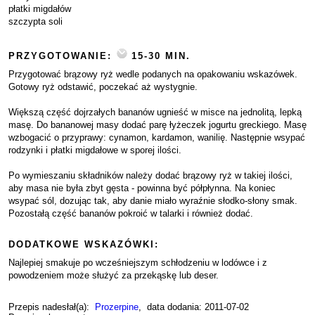
płatki migdałów
szczypta soli
PRZYGOTOWANIE:
15-30 MIN.
Przygotować brązowy ryż wedle podanych na opakowaniu wskazówek.
Gotowy ryż odstawić, poczekać aż wystygnie.
Większą część dojrzałych bananów ugnieść w misce na jednolitą, lepką
masę. Do bananowej masy dodać parę łyżeczek jogurtu greckiego. Masę
wzbogacić o przyprawy: cynamon, kardamon, wanilię. Następnie wsypać
rodzynki i płatki migdałowe w sporej ilości.
Po wymieszaniu składników należy dodać brązowy ryż w takiej ilości,
aby masa nie była zbyt gęsta - powinna być półpłynna. Na koniec
wsypać sól, dozując tak, aby danie miało wyraźnie słodko-słony smak.
Pozostałą część bananów pokroić w talarki i również dodać.
DODATKOWE WSKAZÓWKI:
Najlepiej smakuje po wcześniejszym schłodzeniu w lodówce i z
powodzeniem może służyć za przekąskę lub deser.
Przepis nadesłał(a):
Prozerpine
, data dodania: 2011-07-02