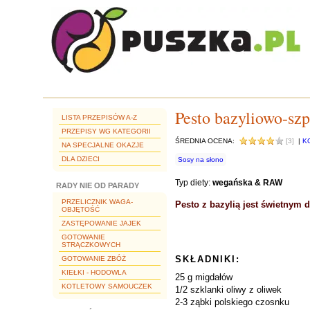
Pesto bazyliowo-szp
LISTA PRZEPISÓW A-Z
PRZEPISY WG KATEGORII
ŚREDNIA OCENA:
[3]
|
K
NA SPECJALNE OKAZJE
DLA DZIECI
Sosy na słono
Typ diety:
wegańska & RAW
RADY NIE OD PARADY
PRZELICZNIK WAGA-
Pesto z bazylią jest świetnym 
OBJĘTOŚĆ
ZASTĘPOWANIE JAJEK
GOTOWANIE
STRĄCZKOWYCH
SKŁADNIKI:
GOTOWANIE ZBÓŻ
KIEŁKI - HODOWLA
25 g migdałów
KOTLETOWY SAMOUCZEK
1/2 szklanki oliwy z oliwek
2-3 ząbki polskiego czosnku