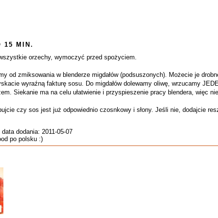
 15 MIN.
k wszystkie orzechy, wymoczyć przed spożyciem.
y od zmiksowania w blenderze migdałów (podsuszonych). Możecie je drobno 
uzyskacie wyraźną fakturę sosu. Do migdałów dolewamy oliwę, wrzucamy JEDE
m. Siekanie ma na celu ułatwienie i przyspieszenie pracy blendera, więc nie
bujcie czy sos jest już odpowiednio czosnkowy i słony. Jeśli nie, dodajcie re
 data dodania: 2011-05-07
food po polsku :)