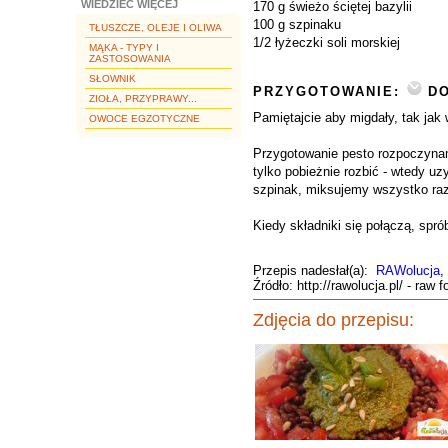
WIEDZIEĆ WIĘCEJ
170 g świeżo ściętej bazylii
100 g szpinaku
TŁUSZCZE, OLEJE I OLIWA
1/2 łyżeczki soli morskiej
MĄKA - TYPY I
ZASTOSOWANIA
SŁOWNIK
PRZYGOTOWANIE:
DO
ZIOŁA, PRZYPRAWY...
Pamiętajcie aby migdały, tak ja
OWOCE EGZOTYCZNE
Przygotowanie pesto rozpoczynam
tylko pobieżnie rozbić - wtedy 
szpinak, miksujemy wszystko raze
Kiedy składniki się połączą, spró
Przepis nadesłał(a):
RAWolucja
,
Źródło: http://rawolucja.pl/ - raw 
Zdjęcia do przepisu: