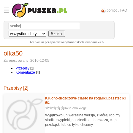
☰
pomoc / FAQ
Archiwum przepisów wegetariańskich i wegańskich
olka50
Zarejestrowany: 2010-12-05
Przepisy
[2]
Komentarze
[4]
Przepisy [2]
Krucho-drożdżowe ciasto na rogaliki, paszteciki
itp.
lakto-ovo-wege
Wyjątkowo uniwersalna wersja, z której robimy
słodkie wypieki, paszteciki do barszczu, ciepłe
przekąski lub co tylko chcemy.