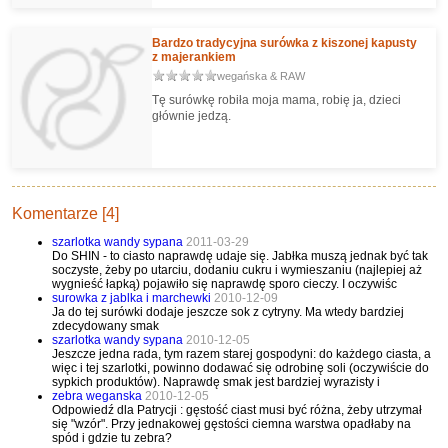
Bardzo tradycyjna surówka z kiszonej kapusty
z majerankiem
wegańska & RAW
Tę surówkę robiła moja mama, robię ja, dzieci
głównie jedzą.
Komentarze [4]
szarlotka wandy sypana
2011-03-29
Do SHIN - to ciasto naprawdę udaje się. Jabłka muszą jednak być tak
soczyste, żeby po utarciu, dodaniu cukru i wymieszaniu (najlepiej aż
wygnieść łapką) pojawiło się naprawdę sporo cieczy. I oczywiśc
surowka z jablka i marchewki
2010-12-09
Ja do tej surówki dodaje jeszcze sok z cytryny. Ma wtedy bardziej
zdecydowany smak
szarlotka wandy sypana
2010-12-05
Jeszcze jedna rada, tym razem starej gospodyni: do każdego ciasta, a
więc i tej szarlotki, powinno dodawać się odrobinę soli (oczywiście do
sypkich produktów). Naprawdę smak jest bardziej wyrazisty i
zebra weganska
2010-12-05
Odpowiedź dla Patrycji : gęstość ciast musi być różna, żeby utrzymał
się "wzór". Przy jednakowej gęstości ciemna warstwa opadłaby na
spód i gdzie tu zebra?