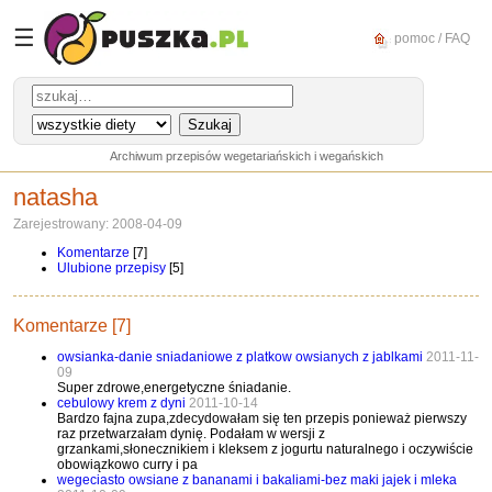
☰
pomoc / FAQ
Archiwum przepisów wegetariańskich i wegańskich
natasha
Zarejestrowany: 2008-04-09
Komentarze
[7]
Ulubione przepisy
[5]
Komentarze [7]
owsianka-danie sniadaniowe z platkow owsianych z jablkami
2011-11-
09
Super zdrowe,energetyczne śniadanie.
cebulowy krem z dyni
2011-10-14
Bardzo fajna zupa,zdecydowałam się ten przepis ponieważ pierwszy
raz przetwarzałam dynię. Podałam w wersji z
grzankami,słonecznikiem i kleksem z jogurtu naturalnego i oczywiście
obowiązkowo curry i pa
wegeciasto owsiane z bananami i bakaliami-bez maki jajek i mleka