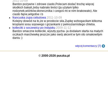
2011-10-09
Bardzo pożywne i zdrowe ciasto.Polecam dodać trochę więcej
słodkich bakali,żeby nabrało treści (ja użyłam tylko
rodzynek,wiórków,słonecznika i czegoś mi w nim brakowało). Ale
ciasto fajne,wilgotne i b
francuska zupa cebulowa
2011-10-09
Kolejny dowód na to,że w prostocie siła.Zupkę wzbogaciłam kilkoma
kroplami sosu sojowego i grzankami z pełnoziarnistego chleba.
kotleciki z soczewicy po indyjsku
2009-11-12
Bardzo smaczne kotleciki, wyszły pycha- ja dodałam starta na małych
oczkach marchewkę jeszcze jako swój akcent w tym oto smakowitym
daniu :)
więcej komentarzy [7]
©
2000-2026 puszka.pl