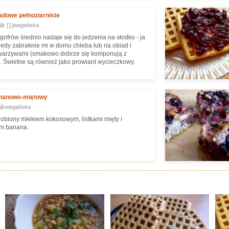
adowe pełnoziarniste
[1]
wegańska
gofrów średnio nadaje się do jedzenia na słodko - ja
kiedy zabraknie mi w domu chleba lub na obiad i
warzywami (smakowo dobrze się komponują z
. Świetne są również jako prowiant wycieczkowy.
nanowo-miętowy
wegańska
obiony mlekiem kokosowym, listkami mięty i
em banana.