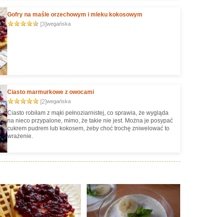
Gofry na maśle orzechowym i mleku kokosowym
[3]
wegańska
Ciasto marmurkowe z owocami
[2]
wegańska
Ciasto robiłam z mąki pełnoziarnistej, co sprawia, że wygląda
na nieco przypalone, mimo, że takie nie jest. Można je posypać
cukrem pudrem lub kokosem, żeby choć trochę zniwelować to
wrażenie.