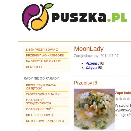
MoonLady
LISTA PRZEPISÓW A-Z
PRZEPISY WG KATEGORII
Zarejestrowany: 2011-07-07
NA SPECJALNE OKAZJE
Przepisy
[6]
DLA DZIECI
Zdjęcia
[6]
RADY NIE OD PARADY
Przepisy [6]
PRZELICZNIK WAGA-
OBJĘTOŚĆ
Zupa kala
ZASTĘPOWANIE JAJEK
GOTOWANIE
STRĄCZKOWYCH
W swojej k
GOTOWANIE ZBÓŻ
wyjątkowy
stosuję r
KIEŁKI - HODOWLA
KOTLETOWY SAMOUCZEK