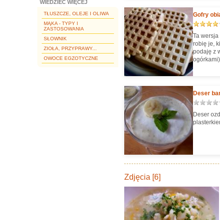
WIEDZIEĆ WIĘCEJ
TŁUSZCZE, OLEJE I OLIWA
Gofry obi
MĄKA - TYPY I
ZASTOSOWANIA
Ta wersja 
SŁOWNIK
robię je, 
ZIOŁA, PRZYPRAWY...
podaję z 
OWOCE EGZOTYCZNE
ogórkami)
Deser ba
Deser ozd
plasterki
Zdjęcia [6]