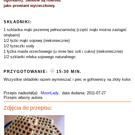
ogórkami). Świetne są również
jako prowiant wycieczkowy.
SKŁADNIKI:
1 szklanka mąki pszennej pełnoziarnistej (część mąki można zastąpić
otrębami)
1/2 łyżki mąki sojowej (niekoniecznie)
1/2 łyżeczki sody
1 łyżka masła orzechowego (u mnie bez soli i cukru) (niekoniecznie)
1/2 szklanki mleka sojowego naturalnego
PRZYGOTOWANIE:
15-30 MIN.
Wszystkie składniki razem wymieszać i piec w gofrownicy na złoty kolor.
Przepis nadesłał(a):
MoonLady
, data dodania: 2011-07-27
Przepis własny autora.
Zdjęcia do przepisu: