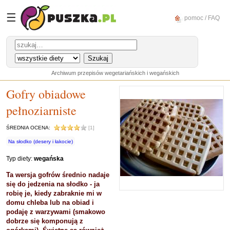
☰
pomoc / FAQ
Archiwum przepisów wegetariańskich i wegańskich
Gofry obiadowe
pełnoziarniste
ŚREDNIA OCENA:
[1]
Na słodko (desery i łakocie)
Typ diety:
wegańska
Ta wersja gofrów średnio nadaje
się do jedzenia na słodko - ja
robię je, kiedy zabraknie mi w
domu chleba lub na obiad i
podaję z warzywami (smakowo
dobrze się komponują z