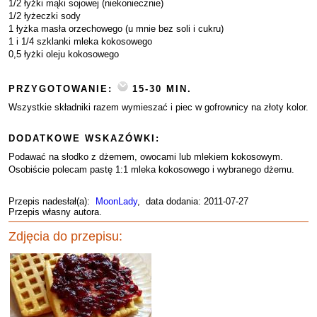
1/2 łyżki mąki sojowej (niekoniecznie)
1/2 łyżeczki sody
1 łyżka masła orzechowego (u mnie bez soli i cukru)
1 i 1/4 szklanki mleka kokosowego
0,5 łyżki oleju kokosowego
PRZYGOTOWANIE:
15-30 MIN.
Wszystkie składniki razem wymieszać i piec w gofrownicy na złoty kolor.
DODATKOWE WSKAZÓWKI:
Podawać na słodko z dżemem, owocami lub mlekiem kokosowym.
Osobiście polecam pastę 1:1 mleka kokosowego i wybranego dżemu.
Przepis nadesłał(a):
MoonLady
, data dodania: 2011-07-27
Przepis własny autora.
Zdjęcia do przepisu: