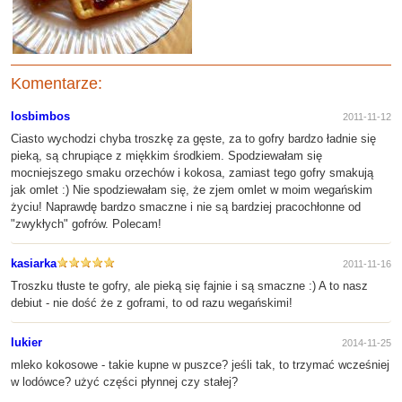
Komentarze:
losbimbos
2011-11-12
Ciasto wychodzi chyba troszkę za gęste, za to gofry bardzo ładnie się
pieką, są chrupiące z miękkim środkiem. Spodziewałam się
mocniejszego smaku orzechów i kokosa, zamiast tego gofry smakują
jak omlet :) Nie spodziewałam się, że zjem omlet w moim wegańskim
życiu! Naprawdę bardzo smaczne i nie są bardziej pracochłonne od
"zwykłych" gofrów. Polecam!
kasiarka
2011-11-16
Troszku tłuste te gofry, ale pieką się fajnie i są smaczne :) A to nasz
debiut - nie dość że z goframi, to od razu wegańskimi!
lukier
2014-11-25
mleko kokosowe - takie kupne w puszce? jeśli tak, to trzymać wcześniej
w lodówce? użyć części płynnej czy stałej?