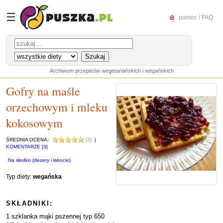
☰
pomoc / FAQ
Archiwum przepisów wegetariańskich i wegańskich
Gofry na maśle
orzechowym i mleku
kokosowym
ŚREDNIA OCENA:
[3]
|
KOMENTARZE [3]
Na słodko (desery i łakocie)
Typ diety:
wegańska
SKŁADNIKI:
1 szklanka mąki pszennej typ 650