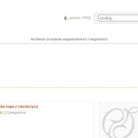
pomoc / FAQ
Archiwum przepisów wegetariańskich i wegańskich
ka zupa z ciecierzycy
[15]
wegańska