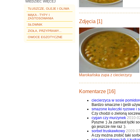
WIEDZIEĆ WIĘCEJ
TŁUSZCZE, OLEJE I OLIWA
MĄKA - TYPY I
ZASTOSOWANIA
Zdjęcia [1]
SŁOWNIK
ZIOŁA, PRZYPRAWY...
OWOCE EGZOTYCZNE
Marokańska zupa z ciecierzycy
Komentarze [16]
ciecierzyca w sosie pomid
Bardzo smaczne i (jeśli używ
smazone kuleczki ryzowe i 
Czy chodzi o zieloną socze
cygan czy murzynek
2010-0
Pyszne :) Ja zamiast łyżki 
go jeszcze nie raz :).
sorbet truskawkowy
2009-07
A czy można zrobić taki sor
sos pieczarkowy lub z kurka