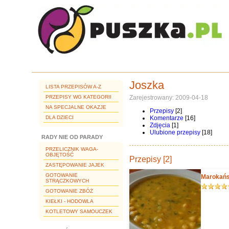
Joszka
LISTA PRZEPISÓW A-Z
PRZEPISY WG KATEGORII
Zarejestrowany: 2009-04-18
NA SPECJALNE OKAZJE
Przepisy
[2]
DLA DZIECI
Komentarze
[16]
Zdjęcia
[1]
Ulubione przepisy
[18]
RADY NIE OD PARADY
PRZELICZNIK WAGA-
OBJĘTOŚĆ
Przepisy [2]
ZASTĘPOWANIE JAJEK
GOTOWANIE
Marokańs
STRĄCZKOWYCH
GOTOWANIE ZBÓŻ
KIEŁKI - HODOWLA
KOTLETOWY SAMOUCZEK