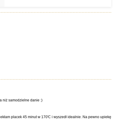
a niż samodzielne danie :)
piekłam placek 45 minut w 170'C i wyszedł idealnie. Na pewno upiekę