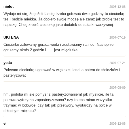
nielot
2005-12-06
Wydaje mi się, że jeżeli fasolę trzeba gotować dwie godziny to cieciorkę
też i będzie miękka. Ja dopiero swoję moczę ale zaraz jak zrobię test to
napiszę. Chcę zrobić cieciorkę jako dodatek do sałatki warzywnej.
UKTENA
2007-07-19
Cieciorke zalewamy goraca woda i zostawiamy na noc. Nastepnie
gotujemy około 2 godzin i ..... jest mięciutka.
yetta
2007-07-24
Polecam cieciorkę ugotować w większej ilosci a potem do słoiczków i
pasteryzować.
2007-08-09
hm, podoba mi sie pomysł z pasteryzowaniem! jak myślicie, ile ta
potrawa wytrzyma zapasteryzowana? czy trzeba mimo wszystko
trzymać w lodówce, czy tak jak przetwory, wystarczy na półce w
chłodnym miejscu?
el
2008-12-08