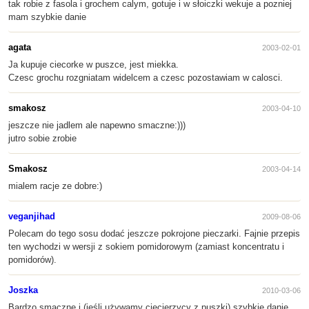
tak robie z fasola i grochem calym, gotuje i w słoiczki wekuje a pozniej
mam szybkie danie
agata
2003-02-01
Ja kupuje ciecorke w puszce, jest miekka.
Czesc grochu rozgniatam widelcem a czesc pozostawiam w calosci.
smakosz
2003-04-10
jeszcze nie jadlem ale napewno smaczne:)))
jutro sobie zrobie
Smakosz
2003-04-14
mialem racje ze dobre:)
veganjihad
2009-08-06
Polecam do tego sosu dodać jeszcze pokrojone pieczarki. Fajnie przepis
ten wychodzi w wersji z sokiem pomidorowym (zamiast koncentratu i
pomidorów).
Joszka
2010-03-06
Bardzo smaczne i (jeśli używamy ciecierzycy z puszki) szybkie danie,