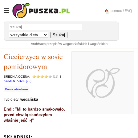
☰
pomoc / FAQ
Archiwum przepisów wegetariańskich i wegańskich
Ciecierzyca w sosie
pomidorowym
ŚREDNIA OCENA:
[11]
|
KOMENTARZE [20]
Dania obiadowe
Typ diety:
wegańska
Endi: "Mi to bardzo smakowało,
przed chwilą skończyłem
właśnie jeść :-)"
SKŁADNIKI: