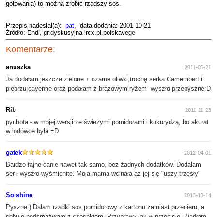
gotowania) to można zrobić rzadszy sos.
Przepis nadesłał(a):
pat
, data dodania: 2001-10-21
Źródło: Endi, gr.dyskusyjna ircx.pl.polskavege
Komentarze:
anuszka
2011-06-21
Ja dodałam jeszcze zielone + czarne oliwki,trochę serka Camembert i
pieprzu cayenne oraz podałam z brązowym ryżem- wyszło przepyszne:D
Rib
2011-11-23
pychota - w mojej wersji ze świeżymi pomidorami i kukurydzą, bo akurat
w lodówce była =D
gatek
2012-04-01
Bardzo fajne danie nawet tak samo, bez żadnych dodatków. Dodałam
ser i wyszło wyśmienite. Moja mama wcinała aż jej się "uszy trzęsły"
Solshine
2013-10-14
Pyszne:) Dałam rzadki sos pomidorowy z kartonu zamiast przecieru, a
cebulę podsmażyłam z czosnkiem. Przyprawy jak w przepisie. Zjadłam