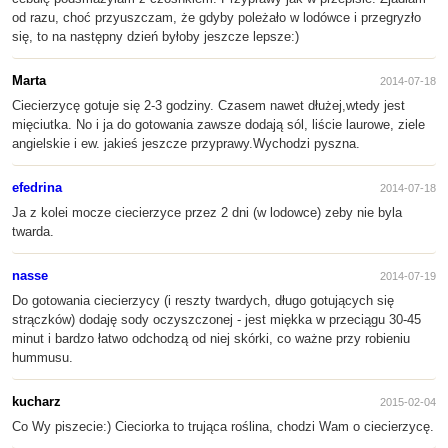
od razu, choć przyuszczam, że gdyby poleżało w lodówce i przegryzło
się, to na następny dzień byłoby jeszcze lepsze:)
Marta
2014-07-18
Ciecierzycę gotuje się 2-3 godziny. Czasem nawet dłużej,wtedy jest
mięciutka. No i ja do gotowania zawsze dodają sól, liście laurowe, ziele
angielskie i ew. jakieś jeszcze przyprawy.Wychodzi pyszna.
efedrina
2014-07-18
Ja z kolei mocze ciecierzyce przez 2 dni (w lodowce) zeby nie byla
twarda.
nasse
2014-07-19
Do gotowania ciecierzycy (i reszty twardych, długo gotujących się
strączków) dodaję sody oczyszczonej - jest miękka w przeciągu 30-45
minut i bardzo łatwo odchodzą od niej skórki, co ważne przy robieniu
hummusu.
kucharz
2015-02-04
Co Wy piszecie:) Cieciorka to trująca roślina, chodzi Wam o ciecierzycę.