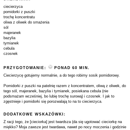
ciecierzyca
pomidorki z puszki
trochę koncentratu
oliwa z oliwek do smażenia
sól
majeranek
bazylia
tymianek
cebula
czosnek
PRZYGOTOWANIE:
PONAD 60 MIN.
Ciecierzycę gotujemy normalnie, a do tego robimy sosik pomidorowy.
Pomidorki z puszki na patelnię razem z koncentratem, oliwą z oliwek, do
tego sól, majeranek, bazylia i tymianek, posiekana cebula (nie
podsmażam wcześniej, bo lubię trochę surową) i czosnek. I jak to
zgęstnieje i pomidorki się porozwalają to na to ciecierzyca.
DODATKOWE WSKAZÓWKI:
Z racji tego, że [cieciorka] jest twardsza (da się ugotować cieciorkę na
miękko? Moja zawsze jest twardawa, nawet po nocy moczenia i godzinie