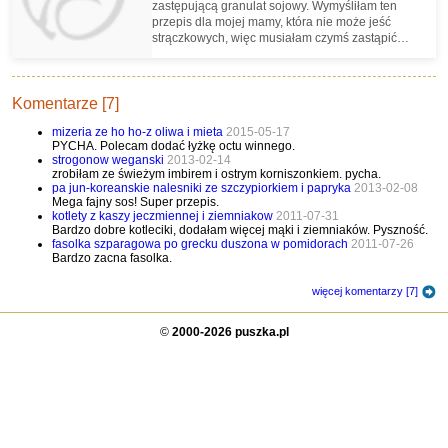
zastępującą granulat sojowy. Wymyśliłam ten
przepis dla mojej mamy, która nie może jeść
strączkowych, więc musiałam czymś zastąpić
granulat. Wyszło naprawdę zacnie.
Komentarze [7]
mizeria ze ho ho-z oliwa i mieta
2015-05-17
PYCHA. Polecam dodać łyżkę octu winnego.
strogonow weganski
2013-02-14
zrobiłam ze świeżym imbirem i ostrym korniszonkiem. pycha.
pa jun-koreanskie nalesniki ze szczypiorkiem i papryka
2013-02-08
Mega fajny sos! Super przepis.
kotlety z kaszy jeczmiennej i ziemniakow
2011-07-31
Bardzo dobre kotleciki, dodałam więcej mąki i ziemniaków. Pyszność.
fasolka szparagowa po grecku duszona w pomidorach
2011-07-26
Bardzo zacna fasolka.
więcej komentarzy [7]
©
2000-2026 puszka.pl