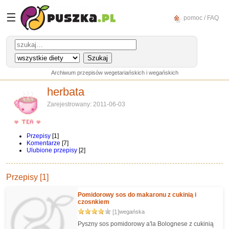
☰
pomoc / FAQ
Archiwum przepisów wegetariańskich i wegańskich
herbata
Zarejestrowany: 2011-06-03
Przepisy
[1]
Komentarze
[7]
Ulubione przepisy
[2]
Przepisy [1]
Pomidorowy sos do makaronu z cukinią i
czosnkiem
[1]
wegańska
Pyszny sos pomidorowy a'la Bolognese z cukinią