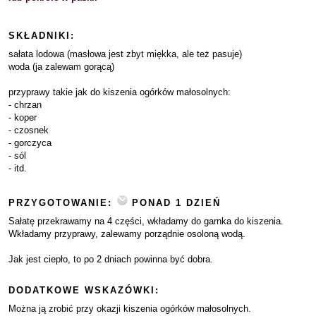
SKŁADNIKI:
sałata lodowa (masłowa jest zbyt miękka, ale też pasuje)
woda (ja zalewam gorącą)
przyprawy takie jak do kiszenia ogórków małosolnych:
- chrzan
- koper
- czosnek
- gorczyca
- sól
- itd.
PRZYGOTOWANIE:
PONAD 1 DZIEŃ
Sałatę przekrawamy na 4 części, wkładamy do garnka do kiszenia.
Wkładamy przyprawy, zalewamy porządnie osoloną wodą.
Jak jest ciepło, to po 2 dniach powinna być dobra.
DODATKOWE WSKAZÓWKI:
Można ją zrobić przy okazji kiszenia ogórków małosolnych.