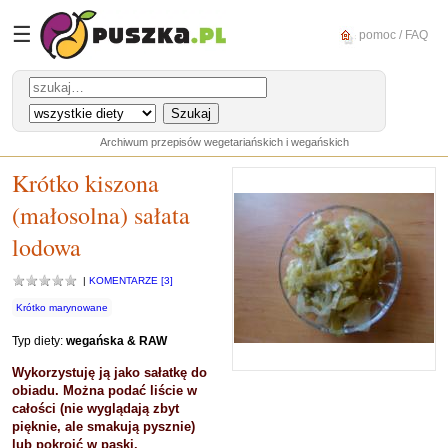
☰
pomoc / FAQ
Archiwum przepisów wegetariańskich i wegańskich
Krótko kiszona
(małosolna) sałata
lodowa
|
KOMENTARZE [3]
Krótko marynowane
Typ diety:
wegańska & RAW
Wykorzystuję ją jako sałatkę do
obiadu. Można podać liście w
całości (nie wyglądają zbyt
pięknie, ale smakują pysznie)
lub pokroić w paski.