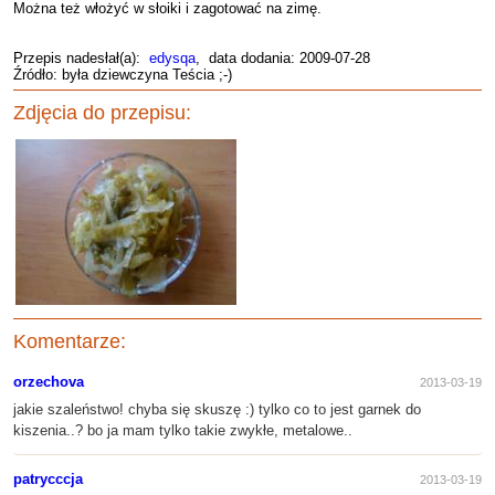
Można też włożyć w słoiki i zagotować na zimę.
Przepis nadesłał(a):
edysqa
, data dodania: 2009-07-28
Źródło: była dziewczyna Teścia ;-)
Zdjęcia do przepisu:
Komentarze:
orzechova
2013-03-19
jakie szaleństwo! chyba się skuszę :) tylko co to jest garnek do
kiszenia..? bo ja mam tylko takie zwykłe, metalowe..
patrycccja
2013-03-19