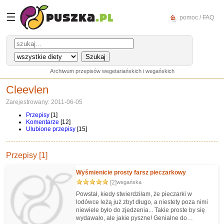
☰
pomoc / FAQ
Archiwum przepisów wegetariańskich i wegańskich
Cleevlen
Zarejestrowany: 2011-06-05
Przepisy
[1]
Komentarze
[12]
Ulubione przepisy
[15]
Przepisy [1]
Wyśmienicie prosty farsz pieczarkowy
[2]
wegańska
Powstał, kiedy stwierdziłam, że pieczarki w
lodówce leżą już zbyt długo, a niestety poza nimi
niewiele było do zjedzenia... Takie proste by się
wydawało, ale jakie pyszne! Genialne do