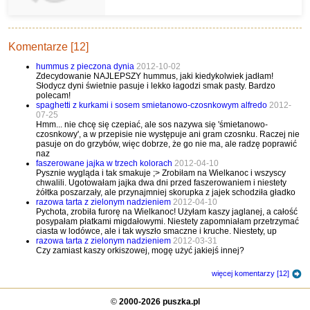
naleśników :)
Komentarze [12]
hummus z pieczona dynia
2012-10-02
Zdecydowanie NAJLEPSZY hummus, jaki kiedykolwiek jadłam!
Słodycz dyni świetnie pasuje i lekko łagodzi smak pasty. Bardzo
polecam!
spaghetti z kurkami i sosem smietanowo-czosnkowym alfredo
2012-
07-25
Hmm... nie chcę się czepiać, ale sos nazywa się 'śmietanowo-
czosnkowy', a w przepisie nie występuje ani gram czosnku. Raczej nie
pasuje on do grzybów, więc dobrze, że go nie ma, ale radzę poprawić
naz
faszerowane jajka w trzech kolorach
2012-04-10
Pysznie wygląda i tak smakuje ;> Zrobiłam na Wielkanoc i wszyscy
chwalili. Ugotowałam jajka dwa dni przed faszerowaniem i niestety
żółtka poszarzały, ale przynajmniej skorupka z jajek schodziła gładko
razowa tarta z zielonym nadzieniem
2012-04-10
Pychota, zrobiła furorę na Wielkanoc! Użyłam kaszy jaglanej, a całość
posypałam płatkami migdałowymi. Niestety zapomniałam przetrzymać
ciasta w lodówce, ale i tak wyszło smaczne i kruche. Niestety, up
razowa tarta z zielonym nadzieniem
2012-03-31
Czy zamiast kaszy orkiszowej, mogę użyć jakiejś innej?
więcej komentarzy [12]
©
2000-2026 puszka.pl