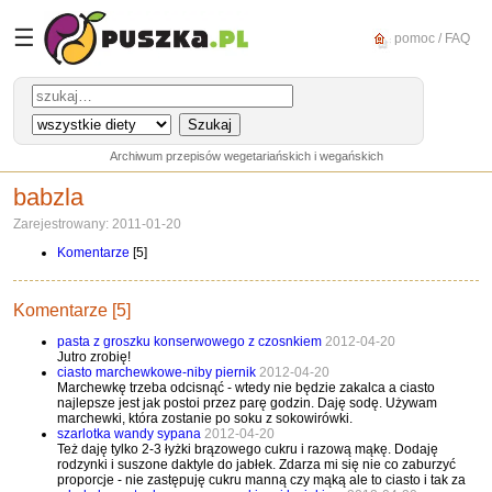
☰
pomoc / FAQ
Archiwum przepisów wegetariańskich i wegańskich
babzla
Zarejestrowany: 2011-01-20
Komentarze
[5]
Komentarze [5]
pasta z groszku konserwowego z czosnkiem
2012-04-20
Jutro zrobię!
ciasto marchewkowe-niby piernik
2012-04-20
Marchewkę trzeba odcisnąć - wtedy nie będzie zakalca a ciasto
najlepsze jest jak postoi przez parę godzin. Daję sodę. Używam
marchewki, która zostanie po soku z sokowirówki.
szarlotka wandy sypana
2012-04-20
Też daję tylko 2-3 łyżki brązowego cukru i razową mąkę. Dodaję
rodzynki i suszone daktyle do jabłek. Zdarza mi się nie co zaburzyć
proporcje - nie zastępuję cukru manną czy mąką ale to ciasto i tak za