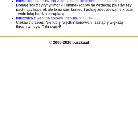
mloda kapusta duszona z czosnkiem i kminkiem
2012-04-20
Dodaję sok z cytryny/limonki i kminek (dobry na wzdęcia) plus świeży
pachnący koperek ale to na sam koniec. I gotuję zdecydowanie krócej
- wolę taką bardzo chrupiącą...
tofucznica z wedlina sojowa i cebula
2012-04-20
Ciekawy przepis. Nie lubię "wędlin" sojowych i zastąpię większą
ilością warzyw. Tofu rządzi!
©
2000-2026 puszka.pl