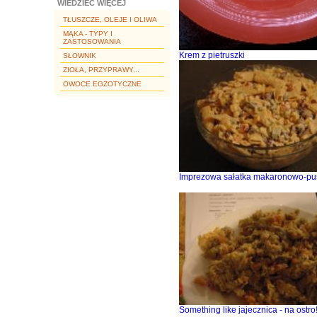
WIEDZIEĆ WIĘCEJ
TŁUSZCZE, OLEJE I OLIWA
MĄKA - TYPY I
ZASTOSOWANIA
Krem z pietruszki
SŁOWNIK
ZIOŁA, PRZYPRAWY...
OWOCE EGZOTYCZNE
Imprezowa sałatka makaronowo-pu
Something like jajecznica - na ostro