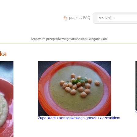
pomoc / FAQ
Archiwum przepisów wegetariańskich i wegańskich
ka
C
Zupa krem z konserwowego groszku z czosnkiem