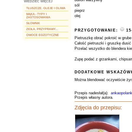
WIEDZIEĆ WIĘCEJ
sól
TŁUSZCZE, OLEJE I OLIWA
pieprz
MĄKA - TYPY I
olej
ZASTOSOWANIA
SŁOWNIK
ZIOŁA, PRZYPRAWY...
PRZYGOTOWANIE:
15
OWOCE EGZOTYCZNE
Pietruszkę obrać pokroić w grube t
Całość pietruszki i gruszkę dusi
Przelać wszystko do blendera kie
Zupę podać z grzankami, chipsam
DODATKOWE WSKAZÓWK
Można blendować oczywiście żyraf
Przepis nadesłał(a):
ankaopolan
Przepis własny autora.
Zdjęcia do przepisu: