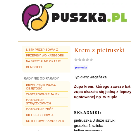
Krem z pietruszki
LISTA PRZEPISÓW A-Z
PRZEPISY WG KATEGORII
NA SPECJALNE OKAZJE
DLA DZIECI
przyjęcia
Typ diety:
wegańska
RADY NIE OD PARADY
PRZELICZNIK WAGA-
Zupa krem, którego zawsze bał
OBJĘTOŚĆ
zupa okazała się jedną z leps
ZASTĘPOWANIE JAJEK
ugotowanej np. w zupie.
GOTOWANIE
STRĄCZKOWYCH
GOTOWANIE ZBÓŻ
SKŁADNIKI:
KIEŁKI - HODOWLA
pietruszka 3 duże sztuki
KOTLETOWY SAMOUCZEK
gruszka 1 sztuka
bulion warzywny