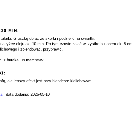
-30 MIN.
alarki. Gruszkę obrać ze skórki i podzielić na ćwiartki.
ć na łyżce oleju ok. 10 min. Po tym czasie zalać wszystko bulionem ok. 5 c
lichowego i zblendować, przyprawić.
i z buraka lub marchewki.
I:
ą, ale lepszy efekt jest przy blenderze kielichowym.
ka
, data dodania: 2026-05-10