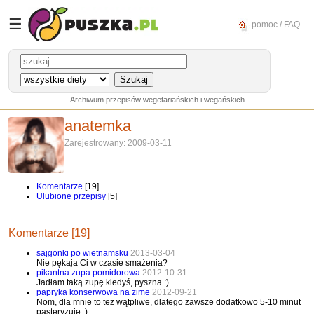
☰
pomoc / FAQ
Archiwum przepisów wegetariańskich i wegańskich
anatemka
Zarejestrowany: 2009-03-11
Komentarze
[19]
Ulubione przepisy
[5]
Komentarze [19]
sajgonki po wietnamsku
2013-03-04
Nie pękaja Ci w czasie smażenia?
pikantna zupa pomidorowa
2012-10-31
Jadłam taką zupę kiedyś, pyszna :)
papryka konserwowa na zime
2012-09-21
Nom, dla mnie to też wątpliwe, dlatego zawsze dodatkowo 5-10 minut
pasteryzuję :)