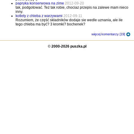
papryka konserwowa na zime
2012-09-20
tak, podgotować. Też tak robie, chociaz przepis na zalewe mam nieco
inny.
kotlety z chleba z warzywami
2012-09-11
Rozumiem, że część składników dodaje sie wedle uznania, ale ile
tego chleba ma być? 3 kromki? bochenek?
więcej komentarzy [19]
©
2000-2026 puszka.pl