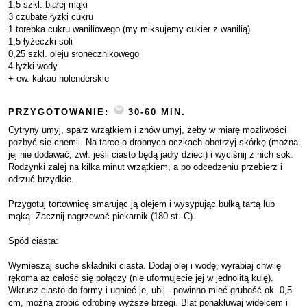
1,5 szkl. białej mąki
3 czubate łyżki cukru
1 torebka cukru waniliowego (my miksujemy cukier z wanilią)
1,5 łyżeczki soli
0,25 szkl. oleju słonecznikowego
4 łyżki wody
+ ew. kakao holenderskie
PRZYGOTOWANIE:
30-60 MIN.
Cytryny umyj, sparz wrzątkiem i znów umyj, żeby w miarę możliwości
pozbyć się chemii. Na tarce o drobnych oczkach obetrzyj skórkę (można
jej nie dodawać, zwł. jeśli ciasto będą jadły dzieci) i wyciśnij z nich sok.
Rodzynki zalej na kilka minut wrzątkiem, a po odcedzeniu przebierz i
odrzuć brzydkie.
Przygotuj tortownicę smarując ją olejem i wysypując bułką tartą lub
mąką. Zacznij nagrzewać piekarnik (180 st. C).
Spód ciasta:
Wymieszaj suche składniki ciasta. Dodaj olej i wodę, wyrabiaj chwilę
rękoma aż całość się połączy (nie uformujecie jej w jednolitą kulę).
Wkrusz ciasto do formy i ugnieć je, ubij - powinno mieć grubość ok. 0,5
cm, można zrobić odrobinę wyższe brzegi. Blat ponakłuwaj widelcem i