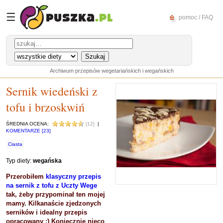
☰
pomoc / FAQ
Archiwum przepisów wegetariańskich i wegańskich
Sernik wiedeński z
tofu i brzoskwiń
ŚREDNIA OCENA:
[12]
|
KOMENTARZE [23]
Ciasta
Typ diety:
wegańska
Przerobiłem
klasyczny przepis
na sernik z tofu z Uczty Wege
tak, żeby przypominał ten mojej
mamy. Kilkanaście zjedzonych
serników i idealny przepis
opracowany :) Koniecznie nieco