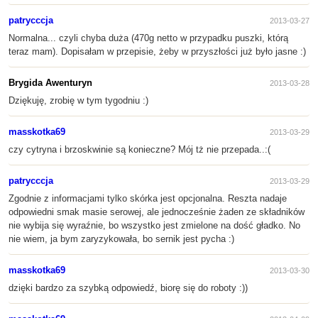
patrycccja
2013-03-27
Normalna... czyli chyba duża (470g netto w przypadku puszki, którą
teraz mam). Dopisałam w przepisie, żeby w przyszłości już było jasne :)
Brygida Awenturyn
2013-03-28
Dziękuję, zrobię w tym tygodniu :)
masskotka69
2013-03-29
czy cytryna i brzoskwinie są konieczne? Mój tż nie przepada..:(
patrycccja
2013-03-29
Zgodnie z informacjami tylko skórka jest opcjonalna. Reszta nadaje
odpowiedni smak masie serowej, ale jednocześnie żaden ze składników
nie wybija się wyraźnie, bo wszystko jest zmielone na dość gładko. No
nie wiem, ja bym zaryzykowała, bo sernik jest pycha :)
masskotka69
2013-03-30
dzięki bardzo za szybką odpowiedź, biorę się do roboty :))