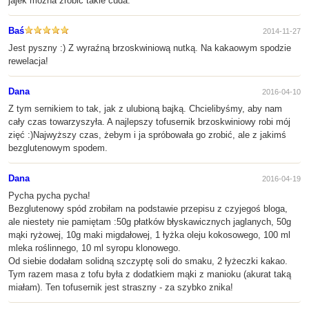
jajek można zrobić takie cuda.
Baś
2014-11-27
Jest pyszny :) Z wyraźną brzoskwiniową nutką. Na kakaowym spodzie
rewelacja!
Dana
2016-04-10
Z tym sernikiem to tak, jak z ulubioną bajką. Chcielibyśmy, aby nam
cały czas towarzyszyła. A najlepszy tofusernik brzoskwiniowy robi mój
zięć :)Najwyższy czas, żebym i ja spróbowała go zrobić, ale z jakimś
bezglutenowym spodem.
Dana
2016-04-19
Pycha pycha pycha!
Bezglutenowy spód zrobiłam na podstawie przepisu z czyjegoś bloga,
ale niestety nie pamiętam :50g płatków błyskawicznych jaglanych, 50g
mąki ryżowej, 10g maki migdałowej, 1 łyżka oleju kokosowego, 100 ml
mleka roślinnego, 10 ml syropu klonowego.
Od siebie dodałam solidną szczyptę soli do smaku, 2 łyżeczki kakao.
Tym razem masa z tofu była z dodatkiem mąki z manioku (akurat taką
miałam). Ten tofusernik jest straszny - za szybko znika!