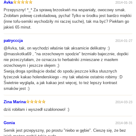
Avka
2014-01-26
Przepyszny! *_* Za sprawą brzoskwiń ma wspaniały, owocowy smak.
Zrobiłam polewę czekoladową, pycha! Tylko w środku jest bardzo miękki
(inne tofu-serniki wychodziły mi raczej suche), tak ma być? Piekłam go
jakieś 65 minut.
patrycccja
2014-01-27
@Avka, tak, on wychodzi właśnie tak aksamicie delikatny :)
@masskotka69 , "na orzechowym spodzie" brzmiało bajecznie, dopóki
nie przeczytałam, że oznacza to herbatniki zmieszane z masłem
orzechowym i jeszcze olejem ;)
Swoją droga spróbujcie dodać do spodu jeszcze kilka słusznych
łyżeczek kakao holenderskiego - my tak właśnie ostatnio robimy :D
Świetnie wygląda, a jak kakao jest więcej, to też lepszy kontrast
smaków jest :)
Zina Marina
2014-03-23
dziś robiłam i wyszedł szablonowo! :)
Gonia
2014-08-31
Sernik jest przepyszny, po prostu "niebo w gębie". Cieszę się, że bez