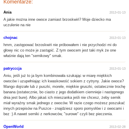
Komentarze:
Ania
2013-01-13
A jakie można inne owoce zamiast brzoskwiń? Moje dziecko ma
uczulenie na nie
chojnac
2013-01-13
hmm, zastępować brzoskwiń nie próbowałem i nie przychodzi mi do
głowy nic co może je zastąpić. Z tym owocem jest taki myk że one
właśnie dają ten "sernikowy" smak.
patrycccja
2013-01-13
Aniu, jeśli już to ja bym kombinowała szukając w miarę miękkich
owoców i uzupełniając ich kwaskowość sokiem z cytryny. Jakie owoce?
Mango dojrzałe lub z puszki, morele, miękkie gruszki, ostatecznie trochę
banana (ostatecznie, bo ciasto z jego dodatkiem ciemnieje i następnego
dnia jest bure). Albo jakaś ich mieszanka jeśli nie chcesz, żeby sernik
miał wyraźny smak jednego z owoców. W razie czego możesz poszukać
innych przepisów na Puszce - znajdziesz sporo pomysłów i z owocami i
bez :) A nawet serniki z nerkowców, "surowe" czyli bez pieczenia.
OpenWorld
2013-02-28