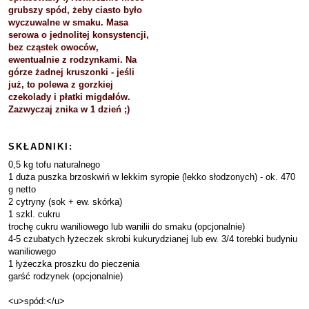
grubszy spód, żeby ciasto było
wyczuwalne w smaku. Masa
serowa o jednolitej konsystencji,
bez cząstek owoców,
ewentualnie z rodzynkami. Na
górze żadnej kruszonki - jeśli
już, to polewa z gorzkiej
czekolady i płatki migdałów.
Zazwyczaj znika w 1 dzień ;)
SKŁADNIKI:
0,5 kg tofu naturalnego
1 duża puszka brzoskwiń w lekkim syropie (lekko słodzonych) - ok. 470
g netto
2 cytryny (sok + ew. skórka)
1 szkl. cukru
trochę cukru waniliowego lub wanilii do smaku (opcjonalnie)
4-5 czubatych łyżeczek skrobi kukurydzianej lub ew. 3/4 torebki budyniu
waniliowego
1 łyżeczka proszku do pieczenia
garść rodzynek (opcjonalnie)
<u>spód:</u>