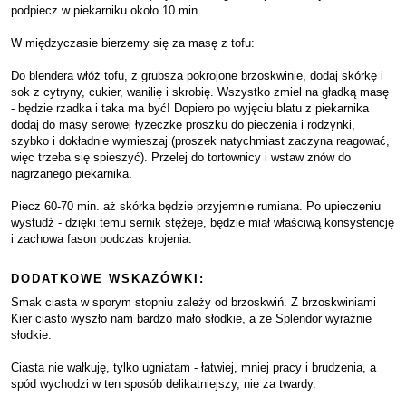
podpiecz w piekarniku około 10 min.
W międzyczasie bierzemy się za masę z tofu:
Do blendera włóż tofu, z grubsza pokrojone brzoskwinie, dodaj skórkę i
sok z cytryny, cukier, wanilię i skrobię. Wszystko zmiel na gładką masę
- będzie rzadka i taka ma być! Dopiero po wyjęciu blatu z piekarnika
dodaj do masy serowej łyżeczkę proszku do pieczenia i rodzynki,
szybko i dokładnie wymieszaj (proszek natychmiast zaczyna reagować,
więc trzeba się spieszyć). Przelej do tortownicy i wstaw znów do
nagrzanego piekarnika.
Piecz 60-70 min. aż skórka będzie przyjemnie rumiana. Po upieczeniu
wystudź - dzięki temu sernik stężeje, będzie miał właściwą konsystencję
i zachowa fason podczas krojenia.
DODATKOWE WSKAZÓWKI:
Smak ciasta w sporym stopniu zależy od brzoskwiń. Z brzoskwiniami
Kier ciasto wyszło nam bardzo mało słodkie, a ze Splendor wyraźnie
słodkie.
Ciasta nie wałkuję, tylko ugniatam - łatwiej, mniej pracy i brudzenia, a
spód wychodzi w ten sposób delikatniejszy, nie za twardy.