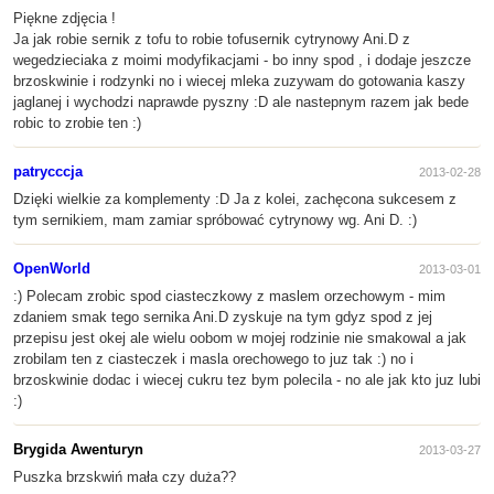
Piękne zdjęcia !
Ja jak robie sernik z tofu to robie tofusernik cytrynowy Ani.D z
wegedzieciaka z moimi modyfikacjami - bo inny spod , i dodaje jeszcze
brzoskwinie i rodzynki no i wiecej mleka zuzywam do gotowania kaszy
jaglanej i wychodzi naprawde pyszny :D ale nastepnym razem jak bede
robic to zrobie ten :)
patrycccja
2013-02-28
Dzięki wielkie za komplementy :D Ja z kolei, zachęcona sukcesem z
tym sernikiem, mam zamiar spróbować cytrynowy wg. Ani D. :)
OpenWorld
2013-03-01
:) Polecam zrobic spod ciasteczkowy z maslem orzechowym - mim
zdaniem smak tego sernika Ani.D zyskuje na tym gdyz spod z jej
przepisu jest okej ale wielu oobom w mojej rodzinie nie smakowal a jak
zrobilam ten z ciasteczek i masla orechowego to juz tak :) no i
brzoskwinie dodac i wiecej cukru tez bym polecila - no ale jak kto juz lubi
:)
Brygida Awenturyn
2013-03-27
Puszka brzskwiń mała czy duża??