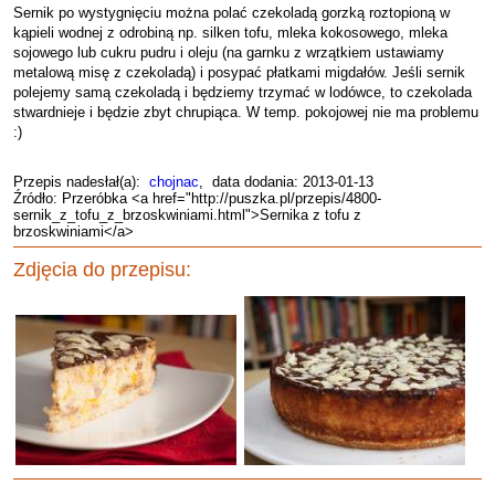
Sernik po wystygnięciu można polać czekoladą gorzką roztopioną w
kąpieli wodnej z odrobiną np. silken tofu, mleka kokosowego, mleka
sojowego lub cukru pudru i oleju (na garnku z wrzątkiem ustawiamy
metalową misę z czekoladą) i posypać płatkami migdałów. Jeśli sernik
polejemy samą czekoladą i będziemy trzymać w lodówce, to czekolada
stwardnieje i będzie zbyt chrupiąca. W temp. pokojowej nie ma problemu
:)
Przepis nadesłał(a):
chojnac
, data dodania: 2013-01-13
Źródło: Przeróbka <a href="http://puszka.pl/przepis/4800-
sernik_z_tofu_z_brzoskwiniami.html">Sernika z tofu z
brzoskwiniami</a>
Zdjęcia do przepisu: