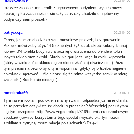
masskotka69
2013-04-09
tak więc zrobiłam ten sernik z ugotowanym budyniem, wyszło nawet
spoko, tylko zastanawiam się cały czas czy chodziło o ugotowany
budyń czy sam proszek?
patrycccja
2013-04-09
O rety, jasne że chodziło o sam budyniowy proszek, bez gotowania...
Przepis mówi żeby użyć "4-5 czubatych łyżeczek skrobi kukurydzianej
lub ew. 3/4 torebki budyniu", a później o wrzuceniu do blendera tofu i
innych takich oraz skrobi. Skrobi nie gotujesz, więc budyniu w proszku
(który w większości składa się ze skrobi właśnie) również nie :) Poza
tym przepis na pewno by o tym wspomniał, gdyby było trzeba najpierw
cokolwiek ugotować... Ale cieszę się że mimo wszystko sernik w miarę
wyszedł :) Bardzo się cieszę :)
masskotka69
2013-04-09
Tym razem robiłam pod okiem mamy i zanim odpisałaś już mnie olśniła,
że to przecież oczywiste że chodzi o proszek :P Wcześniej posłużyłam
się tym przepisem http://www.vegestrefa.pl/616/tofurnik-na-orzechowym-
spodzie/ (również korzystam z tego spodu) i wyszło ok. Tym razem
zrobiłam z cytryną, zdam relacje po zjedzeniu:) Dzięki!