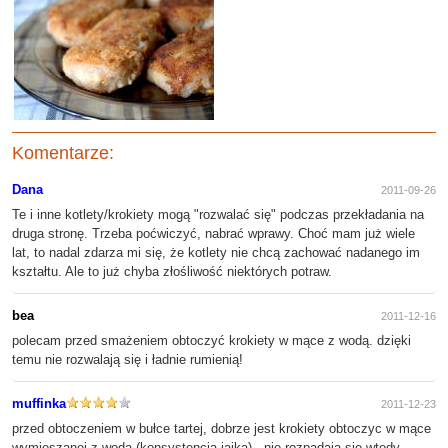
Komentarze:
Dana
2011-09-26
Te i inne kotlety/krokiety mogą "rozwalać się" podczas przekładania na
druga stronę. Trzeba poćwiczyć, nabrać wprawy. Choć mam już wiele
lat, to nadal zdarza mi się, że kotlety nie chcą zachować nadanego im
kształtu. Ale to już chyba złośliwość niektórych potraw.
bea
2011-12-16
polecam przed smażeniem obtoczyć krokiety w mące z wodą. dzięki
temu nie rozwalają się i ładnie rumienią!
muffinka
2011-12-23
przed obtoczeniem w bułce tartej, dobrze jest krokiety obtoczyc w mące
wymieszanej z wodą (konsystencja jajka) - nie rozpadają się wtedy