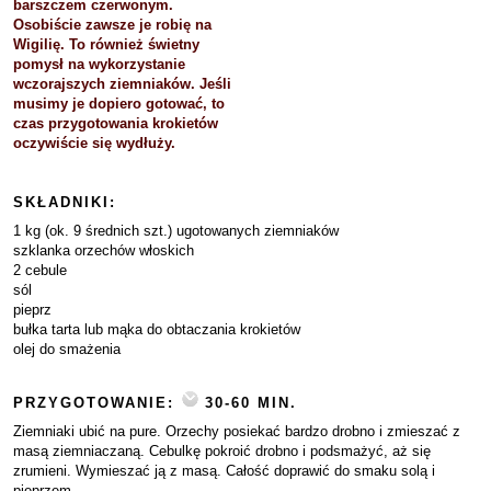
barszczem czerwonym.
Osobiście zawsze je robię na
Wigilię. To również świetny
pomysł na wykorzystanie
wczorajszych ziemniaków. Jeśli
musimy je dopiero gotować, to
czas przygotowania krokietów
oczywiście się wydłuży.
SKŁADNIKI:
1 kg (ok. 9 średnich szt.) ugotowanych ziemniaków
szklanka orzechów włoskich
2 cebule
sól
pieprz
bułka tarta lub mąka do obtaczania krokietów
olej do smażenia
PRZYGOTOWANIE:
30-60 MIN.
Ziemniaki ubić na pure. Orzechy posiekać bardzo drobno i zmieszać z
masą ziemniaczaną. Cebulkę pokroić drobno i podsmażyć, aż się
zrumieni. Wymieszać ją z masą. Całość doprawić do smaku solą i
pieprzem.