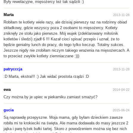
Były rewelacyjne, mięsożercy też tak sądzili :)
Marta
2013-11-28
Robiłam te kotlety wiele razy, ale dzisiaj pierwszy raz na rodzinny obiad
składkowy, gdzie wszyscy poza 2 osobami to mięsożercy. Kotlety
zniknęły ze stołu jako pierwsze. Mój wujek (zdeklarowany miłośnik
kotletów i śledzi) zjadł 6 !!! Kazał cioci spisać przepis i uznał, że to
będzie genialny lunch do pracy, do tego tylko keczup. Totalny sukces.
Jeszcze nigdy nie zrobiłam niczym takiego wrażenia na mięsożercach. A
to przecież zwykłe kotlety ziemniaczane :)))
patrycccja
2013-11-28
:D Marta, ekstra!!! :) Jak widać prostota rządzi :D
ewa
2014-04-22
Czy można by je upiec w piekarniku zamiast smażyć?
gucia
2015-06-24
Są naprawdę przepyszne. Moja mama, gdy byłam dzieckiem zawsze
robiła mi te krokieciki na święta. Ale mama dodawała do masy jeszcze 2
jajka i parę łyżek bułki tartej. Skoro z powodzeniem można się bez nich