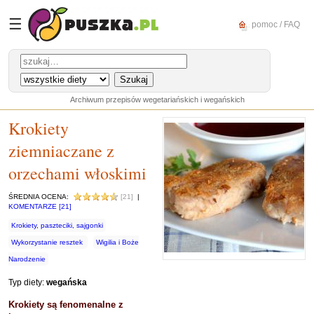
☰
pomoc / FAQ
Archiwum przepisów wegetariańskich i wegańskich
Krokiety
ziemniaczane z
orzechami włoskimi
ŚREDNIA OCENA:
[21]
|
KOMENTARZE [21]
Krokiety, paszteciki, sajgonki
Wykorzystanie resztek
Wigilia i Boże
Narodzenie
Typ diety:
wegańska
Krokiety są fenomenalne z