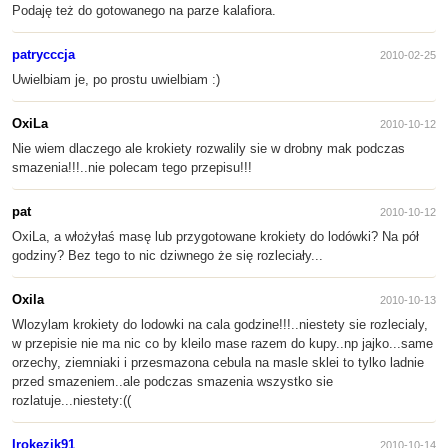
Podaję też do gotowanego na parze kalafiora.
patrycccja
2010-02-25
Uwielbiam je, po prostu uwielbiam :)
OxiLa
2010-10-12
Nie wiem dlaczego ale krokiety rozwalily sie w drobny mak podczas
smazenia!!!..nie polecam tego przepisu!!!
pat
2010-10-12
OxiLa, a włożyłaś masę lub przygotowane krokiety do lodówki? Na pół
godziny? Bez tego to nic dziwnego że się rozleciały...
Oxila
2010-10-13
Wlozylam krokiety do lodowki na cala godzine!!!..niestety sie rozlecialy,
w przepisie nie ma nic co by kleilo mase razem do kupy..np jajko...same
orzechy, ziemniaki i przesmazona cebula na masle sklei to tylko ladnie
przed smazeniem..ale podczas smazenia wszystko sie
rozlatuje...niestety:((
Irokezik91
2010-10-14