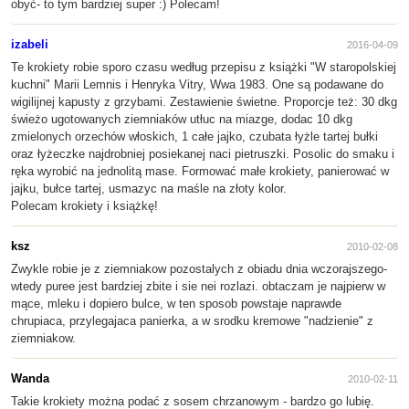
obyć- to tym bardziej super :) Polecam!
izabeli
2016-04-09
Te krokiety robie sporo czasu według przepisu z książki "W staropolskiej
kuchni" Marii Lemnis i Henryka Vitry, Wwa 1983. One są podawane do
wigilijnej kapusty z grzybami. Zestawienie świetne. Proporcje też: 30 dkg
świeżo ugotowanych ziemniaków utłuc na miazge, dodac 10 dkg
zmielonych orzechów włoskich, 1 całe jajko, czubata łyżle tartej bułki
oraz łyżeczke najdrobniej posiekanej naci pietruszki. Posolic do smaku i
ręka wyrobić na jednolitą mase. Formować małe krokiety, panierować w
jajku, bułce tartej, usmazyc na maśle na złoty kolor.
Polecam krokiety i książkę!
ksz
2010-02-08
Zwykle robie je z ziemniakow pozostalych z obiadu dnia wczorajszego-
wtedy puree jest bardziej zbite i sie nei rozlazi. obtaczam je najpierw w
mące, mleku i dopiero bulce, w ten sposob powstaje naprawde
chrupiaca, przylegajaca panierka, a w srodku kremowe "nadzienie" z
ziemniakow.
Wanda
2010-02-11
Takie krokiety można podać z sosem chrzanowym - bardzo go lubię.