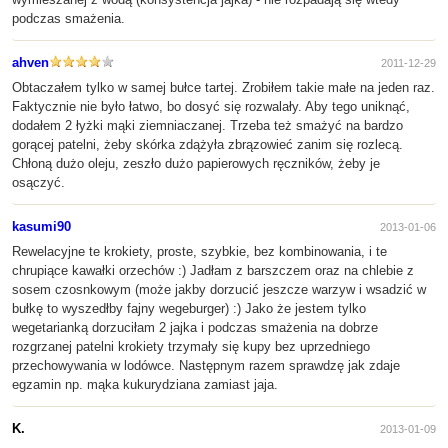
podczas smażenia.
ahven
2011-12-29
Obtaczałem tylko w samej bułce tartej. Zrobiłem takie małe na jeden raz.
Faktycznie nie było łatwo, bo dosyć się rozwalały. Aby tego uniknąć,
dodałem 2 łyżki mąki ziemniaczanej. Trzeba też smażyć na bardzo
gorącej patelni, żeby skórka zdążyła zbrązowieć zanim się rozlecą.
Chłoną dużo oleju, zeszło dużo papierowych ręczników, żeby je
osączyć.
kasumi90
2013-01-06
Rewelacyjne te krokiety, proste, szybkie, bez kombinowania, i te
chrupiące kawałki orzechów :) Jadłam z barszczem oraz na chlebie z
sosem czosnkowym (może jakby dorzucić jeszcze warzyw i wsadzić w
bułkę to wyszedłby fajny wegeburger) :) Jako że jestem tylko
wegetarianką dorzuciłam 2 jajka i podczas smażenia na dobrze
rozgrzanej patelni krokiety trzymały się kupy bez uprzedniego
przechowywania w lodówce. Następnym razem sprawdzę jak zdaje
egzamin np. mąka kukurydziana zamiast jaja.
K.
2013-01-09