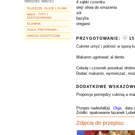
WIEDZIEĆ WIĘCEJ
4 ząbki czosnku
olej/ oliwa do smażenia
TŁUSZCZE, OLEJE I OLIWA
sól
MĄKA - TYPY I
ZASTOSOWANIA
bazylia
oregano
SŁOWNIK
ZIOŁA, PRZYPRAWY...
OWOCE EGZOTYCZNE
PRZYGOTOWANIE:
15
Cukinie umyć i pokroić w sporą ko
Makaron ugotować al dente.
Cebulę i czosnek posiekać drobno
Dodać makaron, wymieszać, można
DODATKOWE WSKAZÓWK
Proporcje pomiędzy cukinią a mak
Przepis nadesłał(a):
Olga
, data 
Źródło: opakowanie łazanek Lubel
Zdjęcia do przepisu: