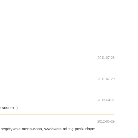
2011-07-28
2011-07-29
2012-04-11
e sosem :)
2012-05-29
nii negatywnie nastawiona, wydawała mi się paskudnym