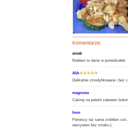
Komentarze:
aniab
Robiłam to danie w poniedziałek.
Alik
Delikatnie zmodyfikowane i bez ce
magrusia
Cukinię na patelni zalewam bulio
Inon
Pierwszy raz sama zrobiłam coś z
warzywem bez smaku:)