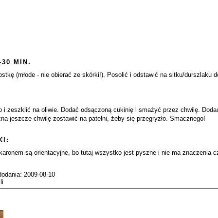
-30 MIN.
stkę (młode - nie obierać ze skórki!). Posolić i odstawić na sitku/durszlaku
 i zeszklić na oliwie. Dodać odsączoną cukinię i smażyć przez chwilę. Dodać
 jeszcze chwilę zostawić na patelni, żeby się przegryzło. Smacznego!
I:
aronem są orientacyjne, bo tutaj wszystko jest pyszne i nie ma znaczenia cz
dodania: 2009-08-10
li