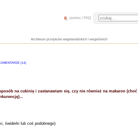
pomoc / FAQ
Archiwum przepisów wegetariańskich i wegańskich
KOMENTARZE [14]
posób na cukinię i zastanawiam się, czy nie również na makaron (cho
kurencję)...
ki, świderki lub coś podobnego)