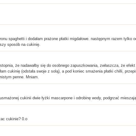
u spaghetti i dodałam prażone płatki migdałowe. następnym razem tylko od
szy sposób na cukinię.
stopnia, że nadawałby się do osobnego zapuszkowania, zwłaszcza, że efekt
 cukinię (odstała swoje z solą), a pod koniec smażenia płatki chilli, przep
arnistym penne. Mniam.
smażonej cukinii dwie łyżki mascarpone i odrobinę wody, podgrzać mieszając,
ac cukinie? 0.o