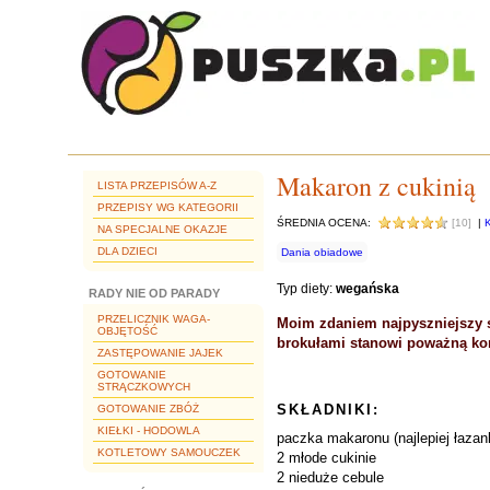
Makaron z cukinią
LISTA PRZEPISÓW A-Z
PRZEPISY WG KATEGORII
ŚREDNIA OCENA:
[10]
|
NA SPECJALNE OKAZJE
DLA DZIECI
Dania obiadowe
Typ diety:
wegańska
RADY NIE OD PARADY
PRZELICZNIK WAGA-
Moim zdaniem najpyszniejszy s
OBJĘTOŚĆ
brokułami stanowi poważną kon
ZASTĘPOWANIE JAJEK
GOTOWANIE
STRĄCZKOWYCH
SKŁADNIKI:
GOTOWANIE ZBÓŻ
KIEŁKI - HODOWLA
paczka makaronu (najlepiej łazan
KOTLETOWY SAMOUCZEK
2 młode cukinie
2 nieduże cebule