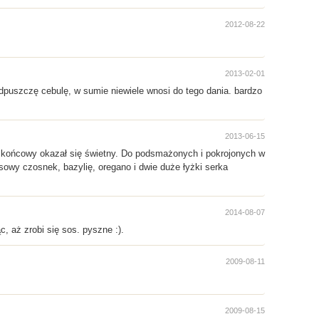
2012-08-22
2013-02-01
puszczę cebulę, w sumie niewiele wnosi do tego dania. bardzo
2013-06-15
 końcowy okazał się świetny. Do podsmażonych i pokrojonych w
isowy czosnek, bazylię, oregano i dwie duże łyżki serka
2014-08-07
 aż zrobi się sos. pyszne :).
2009-08-11
2009-08-15