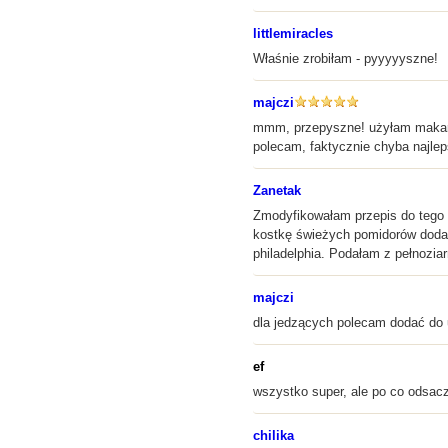
littlemiracles
Właśnie zrobiłam - pyyyyyszne!
majczi
mmm, przepyszne! użyłam makaron
polecam, faktycznie chyba najlep
Zanetak
Zmodyfikowałam przepis do tego 
kostkę świeżych pomidorów dodałam
philadelphia. Podałam z pełnozi
majczi
dla jedzących polecam dodać do u
ef
wszystko super, ale po co odsacz
chilika