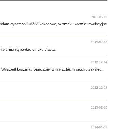
2011-05-15
odałam cynamon i wiórki kokosowe, w smaku wyszło rewelacyjne
2012-02-14
nie zmienią bardzo smaku ciasta.
2012-12-14
m. Wyszedł koszmar. Spieczony z wierzchu, w środku zakalec.
2012-12-28
2013-02-03
2014-01-03