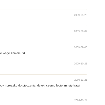
2009-05-26
2009-06-02
2009-09-06
ie wege znajomi :d
2009-10-21
2009-11-21
 i proszku do pieczenia, dzięki czemu lepiej mi się trawi i
2009-11-24