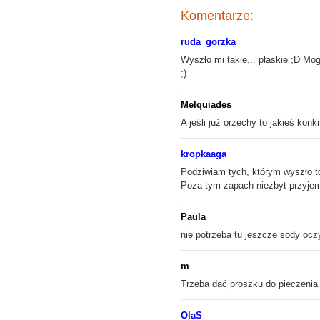
Komentarze:
ruda_gorzka
Wyszło mi takie... płaskie ;D M
;)
Melquiades
A jeśli już orzechy to jakieś ko
kropkaaga
Podziwiam tych, którym wyszło to
Poza tym zapach niezbyt przyjemny
Paula
nie potrzeba tu jeszcze sody oc
m
Trzeba dać proszku do pieczenia i
OlaS