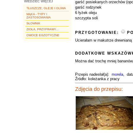
WIEDZIEĆ WIĘCEJ
garść posiekanych orzechów (opc
garść rodzynek
TŁUSZCZE, OLEJE I OLIWA
6 łyżek oleju
MĄKA - TYPY I
ZASTOSOWANIA
szczypta soli
SŁOWNIK
ZIOŁA, PRZYPRAWY...
PRZYGOTOWANIE:
PO
OWOCE EGZOTYCZNE
Ucierałam w makutrze drewnianą p
DODATKOWE WSKAZÓWK
Można dać trochę mniej bananów, 
Przepis nadesłał(a):
morela
, dat
Źródło: koleżanka z pracy
Zdjęcia do przepisu: