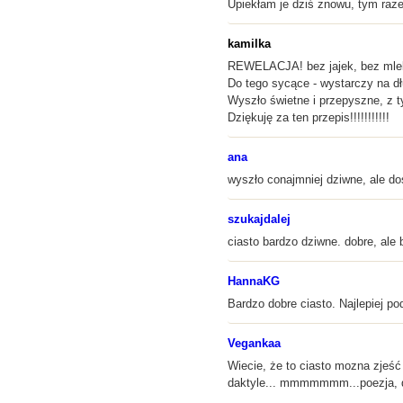
Upiekłam je dziś znowu, tym razem
kamilka
REWELACJA! bez jajek, bez mlek
Do tego sycące - wystarczy na dł
Wyszło świetne i przepyszne, z t
Dziękuję za ten przepis!!!!!!!!!!!
ana
wyszło conajmniej dziwne, ale do
szukajdalej
ciasto bardzo dziwne. dobre, al
HannaKG
Bardzo dobre ciasto. Najlepiej po
Vegankaa
Wiecie, że to ciasto mozna zjeś
daktyle... mmmmmmm...poezja, dzi