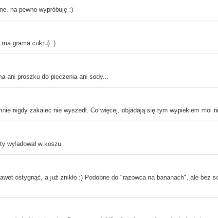
ne. na pewno wypróbuję :)
e ma grama cukru) :)
ma ani proszku do pieczenia ani sody...
 mnie nigdy zakalec nie wyszedł. Co więcej, objadają się tym wypiekiem moi n
ety wyladował w koszu
wet ostygnąć, a już znikło :) Podobne do "razowca na bananach", ale bez sody