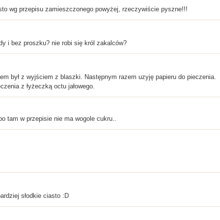
asto wg przepisu zamieszczonego powyżej, rzeczywiście pyszne!!!
y i bez proszku? nie robi się król zakalców?
lem był z wyjściem z blaszki. Następnym razem uzyję papieru do pieczenia.
czenia z łyżeczką octu jałowego.
 bo tam w przepisie nie ma wogole cukru..
ardziej słodkie ciasto :D