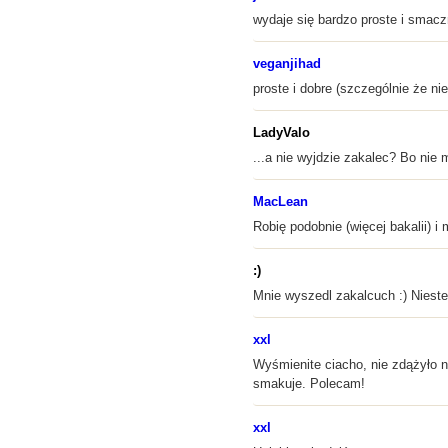
wydaje się bardzo proste i smacz
veganjihad
proste i dobre (szczególnie że ni
LadyValo
...a nie wyjdzie zakalec? Bo nie 
MacLean
Robię podobnie (więcej bakalii) i
:)
Mnie wyszedl zakalcuch :) Niest
xxl
Wyśmienite ciacho, nie zdążyło na
smakuje. Polecam!
xxl