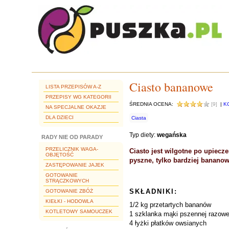
Ciasto bananowe
LISTA PRZEPISÓW A-Z
PRZEPISY WG KATEGORII
ŚREDNIA OCENA:
[9]
|
K
NA SPECJALNE OKAZJE
DLA DZIECI
Ciasta
Typ diety:
wegańska
RADY NIE OD PARADY
PRZELICZNIK WAGA-
Ciasto jest wilgotne po upiecze
OBJĘTOŚĆ
pyszne, tylko bardziej bananowe
ZASTĘPOWANIE JAJEK
GOTOWANIE
STRĄCZKOWYCH
SKŁADNIKI:
GOTOWANIE ZBÓŻ
KIEŁKI - HODOWLA
1/2 kg przetartych bananów
KOTLETOWY SAMOUCZEK
1 szklanka mąki pszennej razowe
4 łyżki płatków owsianych