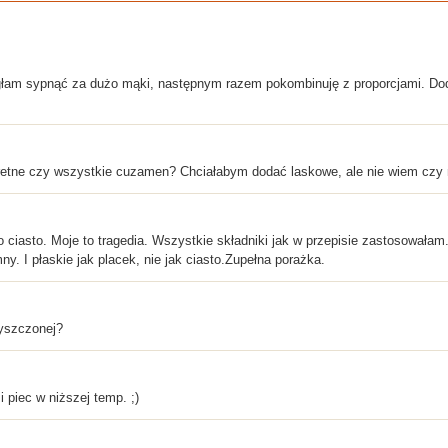
ogłam sypnąć za dużo mąki, następnym razem pokombinuję z proporcjami. D
nkretne czy wszystkie cuzamen? Chciałabym dodać laskowe, ale nie wiem czy 
 ciasto. Moje to tragedia. Wszystkie składniki jak w przepisie zastosowała
. I płaskie jak placek, nie jak ciasto.Zupełna porażka.
zyszczonej?
 piec w niższej temp. ;)