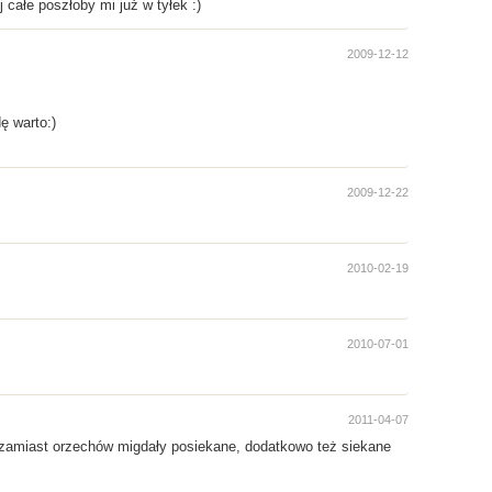
 całe poszłoby mi już w tyłek :)
2009-12-12
ę warto:)
2009-12-22
2010-02-19
2010-07-01
2011-04-07
 zamiast orzechów migdały posiekane, dodatkowo też siekane