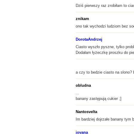
Dziś pierwszy raz zrobiłam to ci
znikam
ono tak wychodzi ludziom bez sod
DorotaAndrzej
Ciasto wyszło pyszne, tylko prob
Dodałam łyżeczkę proszku do pie
a czy to bedzie ciasto na slono?
obludna
...
banany zastępują cukier ;]
Nantosvelta
Im bardziej dojrzałe banany tym b
jovana