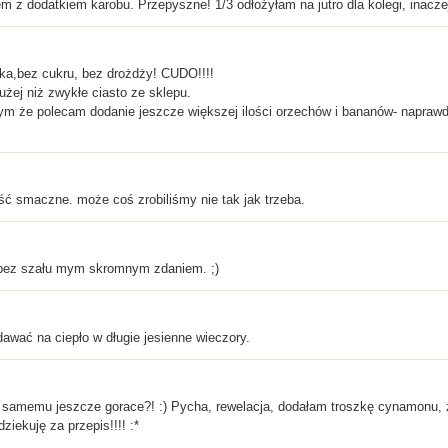
 z dodatkiem karobu. Przepyszne! 1/3 odłożyłam na jutro dla kolegi, inaczej
a,bez cukru, bez drożdży! CUDO!!!!
użej niż zwykłe ciasto ze sklepu.
ym że polecam dodanie jeszcze większej ilości orzechów i bananów- naprawd
ść smaczne. może coś zrobiliśmy nie tak jak trzeba.
e bez szału mym skromnym zdaniem. ;)
dawać na ciepło w długie jesienne wieczory.
ć samemu jeszcze gorace?! :) Pycha, rewelacja, dodałam troszkę cynamonu,
ekuję za przepis!!!! :*