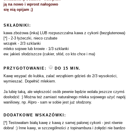
ją na nowo i wprost nałogowo
się nią opijam ;)
SKŁADNIKI:
kawa zbożowa (inka) LUB rozpuszczalna kawa z cykorii (bezglutenowa)
[*] - 2-3 łyżeczki, nieco czubate
wrzątek - 2/3 szklanki
mleko sojowe lub krowie - 1/3 szklanki
ew. jakieś słodziszcze (cukier, słód, co kto chce i ma)
PRZYGOTOWANIE:
DO 15 MIN.
Kawę wsypać do kubka, zalać wrzątkiem gdzieś do 2/3 wysokości,
wymieszać. Dopełnić mlekiem.
Ja lubię taką, ale większość osób pewnie będzie wolała jeszcze czymś
dosłodzić :) Można też zamiast naturalnego mleka sojowego użyć napój
waniliowy, np. Alpro - sam w sobie jest już słodzony.
DODATKOWE WSKAZÓWKI:
[*] Testowałam białą kawę z kawą z samej palonej cykorii - jest równie
dobra! :) Inne kawy, w szczególności z topinambura i żołędzi nie bardzo