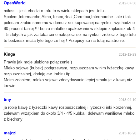
OpenWorld
2012-07-30
miłass - jesli chodzi o tofu to w wielu sklepach jest tofu -
Spolem,Intermarche,Alma,Tesco,Real,Carrefour,Intermarche - ale i tak
polecam zrobic samemu w domu z soi kupowanej na rynku - wychodzi o
80 procent taniej !!! bo za malutkie opakowanie w sklepie zaplacisz ok 4
- 5 zlotych a jak za taka cene nakupisz soi na rynku i zrobisz z tego tofu
to bedziesz miala tyle tego ze hej ! Przepisy sa na tutaj na stronie.
Kinga
2012-12-29
Prawie jak moje ulubione połączenie:)
Mleko sojowe (kubek) podgrzewam, rozpuszczam w nim łyżeczkę kawy
rozpuszczalnej, dodaję ew. imbiru itp.
Moim zdaniem, mleko sojowe zdecydowanie lepiej smakuje z kawą niż
krowie.
tiny
2013-04-10
ja robię kawę z łyżeczki kawy rozpuszczalnej i łyżeczki inki korzennej,
zalewam wrzątkiem do około 3/4 - 4/5 kubka i dolewam waniliowe mleko
z biedrony
majczi
2013-10-20