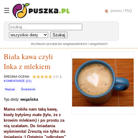
☰
pomoc / FAQ
Archiwum przepisów wegetariańskich i wegańskich
Biała kawa czyli
Inka z mlekiem
ŚREDNIA OCENA:
[18]
|
KOMENTARZE [21]
Napoje
Śniadanie
Typ diety:
wegańska
Mama robiła nam taką kawę,
kiedy byłyśmy małe (tyle, że z
krowim mlekiem) i po prostu za
nią szalałam. Do śniadania
wyśmienita! Zresztą nie tylko do
śniadania :) Ostatnio "odkryłam"