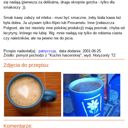
się nadają (pierwsza za delikatna, druga okropnie gorzka - tylko dla
smakoszy ;)).
Smak kawy zależy od mleka - musi być smaczne, żeby biała kawa też
była dobra. Ja używam tylko Alpro lub Provamelu. Inne (zwłaszcza
Polgrunt, ale też niestety inne polskiej produkcji) mają posmak, chyba od
lecytyny, którego nie lubię. Wg. mnie nadają się tylko do robienia ciasta
czy naleśników, ale na pewno nie do picia.
Przepis nadesłał(a):
patrycccja
, data dodania: 2001-06-25
Źródło: pomysł pochodzi z "Kuchni harcerskiej", wyd. Horyzonty '72
Zdjęcia do przepisu:
Komentarze: