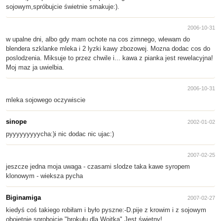
sojowym,spróbujcie świetnie smakuje:).
2006-10-31
w upalne dni, albo gdy mam ochote na cos zimnego, wlewam do
blendera szklanke mleka i 2 lyzki kawy zbozowej. Mozna dodac cos do
poslodzenia. Miksuje to przez chwile i... kawa z pianka jest rewelacyjna!
Moj maz ja uwielbia.
2006-10-31
mleka sojowego oczywiscie
sinope
2002-01-02
pyyyyyyyyycha:)i nic dodac nic ujac:)
2007-02-25
jeszcze jedna moja uwaga - czasami slodze taka kawe syropem
klonowym - wieksza pycha
Biginamiga
2007-02-27
kiedyś coś takiego robiłam i było pyszne:-D.pije z krowim i z sojowym
obojetnie.sprobojcie "brokułu dla Wojtka".Jest świetny!