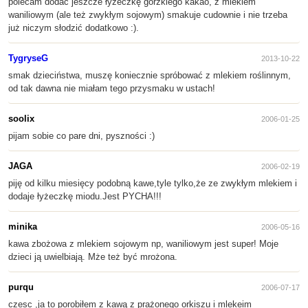
polecam dodać jeszcze łyżeczkę gorzkiego kakao, z mlekiem
waniliowym (ale też zwykłym sojowym) smakuje cudownie i nie trzeba
już niczym słodzić dodatkowo :).
TygryseG
2013-10-22
smak dzieciństwa, muszę koniecznie spróbować z mlekiem roślinnym,
od tak dawna nie miałam tego przysmaku w ustach!
soolix
2006-01-25
pijam sobie co pare dni, pyszności :)
JAGA
2006-02-19
piję od kilku miesięcy podobną kawe,tyle tylko,że ze zwykłym mlekiem i
dodaje łyżeczkę miodu.Jest PYCHA!!!
minika
2006-05-16
kawa zbożowa z mlekiem sojowym np, waniliowym jest super! Moje
dzieci ją uwielbiają. Mże też być mrożona.
purqu
2006-07-17
czesc ,ja to porobiłem z kawą z prażonego orkiszu i mlekeim