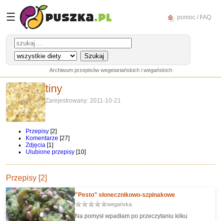
☰
pomoc / FAQ
Archiwum przepisów wegetariańskich i wegańskich
tiny
Zarejestrowany: 2011-10-21
Przepisy
[2]
Komentarze
[27]
Zdjęcia
[1]
Ulubione przepisy
[10]
Przepisy [2]
"Pesto" słonecznikowo-szpinakowe
wegańska
Na pomysł wpadłam po przeczytaniu kilku