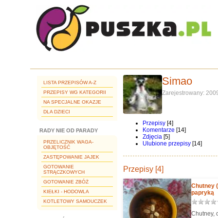
Simao
LISTA PRZEPISÓW A-Z
PRZEPISY WG KATEGORII
Zarejestrowany: 200
NA SPECJALNE OKAZJE
DLA DZIECI
Przepisy
[4]
Komentarze
[14]
RADY NIE OD PARADY
Zdjęcia
[5]
PRZELICZNIK WAGA-
Ulubione przepisy
[14]
OBJĘTOŚĆ
ZASTĘPOWANIE JAJEK
GOTOWANIE
Przepisy [4]
STRĄCZKOWYCH
GOTOWANIE ZBÓŻ
Chutney (
KIEŁKI - HODOWLA
papryką
KOTLETOWY SAMOUCZEK
Chutney, c