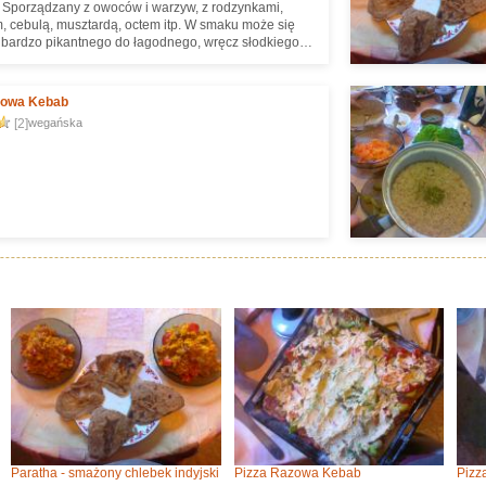
j. Sporządzany z owoców i warzyw, z rodzynkami,
, cebulą, musztardą, octem itp. W smaku może się
bardzo pikantnego do łagodnego, wręcz słodkiego.
zie dostępny w formie gotowej, sprzedawany w
h. W Indiach zawsze sporządzany na bieżąco, często
ych składników. W południowych Indiach podawany
zowa Kebab
mbarem jako dodatek do dosy.
[2]
wegańska
Paratha - smażony chlebek indyjski
Pizza Razowa Kebab
Pizz