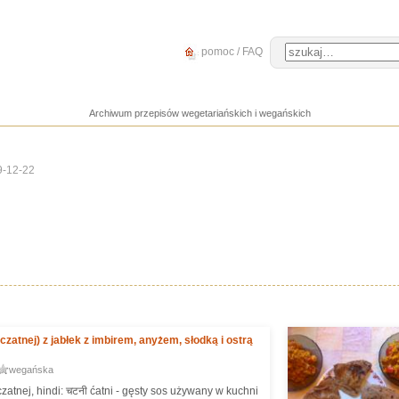
pomoc / FAQ
Archiwum przepisów wegetariańskich i wegańskich
9-12-22
czatnej) z jabłek z imbirem, anyżem, słodką i ostrą
wegańska
zatnej, hindi: चटनी ćatni - gęsty sos używany w kuchni