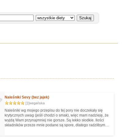
Naleśniki Sevy (bez jajek)
[3]
wegańska
Naleśniki wg mojego przepisu do tej pory nie doczekały się
krytycznych uwag (jeśli chodzi o smak), więc mam nadzieję, że
wyjdą Wam przynajmniej nie gorsze. Są lekko słodkie. Ilości
składników przeze mnie podane są spore, dlatego radziłbym
trochę je zmniejszyć, przynajmniej za pierwszym razem.