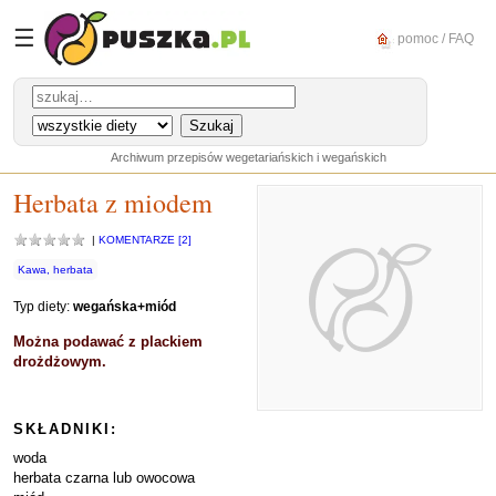
☰
pomoc / FAQ
Archiwum przepisów wegetariańskich i wegańskich
Herbata z miodem
|
KOMENTARZE [2]
Kawa, herbata
Typ diety:
wegańska+miód
Można podawać z plackiem
drożdżowym.
SKŁADNIKI:
woda
herbata czarna lub owocowa