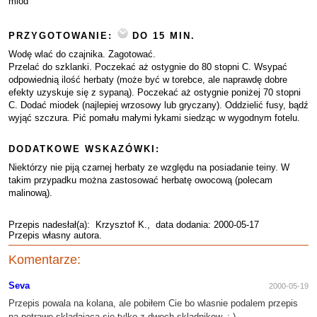
miód
PRZYGOTOWANIE:
DO 15 MIN.
Wodę wlać do czajnika. Zagotować.
Przelać do szklanki. Poczekać aż ostygnie do 80 stopni C. Wsypać
odpowiednią ilość herbaty (może być w torebce, ale naprawdę dobre
efekty uzyskuje się z sypaną). Poczekać aż ostygnie poniżej 70 stopni
C. Dodać miodek (najlepiej wrzosowy lub gryczany). Oddzielić fusy, bądź
wyjąć szczura. Pić pomału małymi łykami siedząc w wygodnym fotelu.
DODATKOWE WSKAZÓWKI:
Niektórzy nie piją czarnej herbaty ze względu na posiadanie teiny. W
takim przypadku można zastosować herbatę owocową (polecam
malinową).
Przepis nadesłał(a):
Krzysztof K.
, data dodania: 2000-05-17
Przepis własny autora.
Komentarze:
Seva
2000-05-19
Przepis powala na kolana, ale pobiłem Cie bo wlasnie podalem przepis
na potrawe skladajaca sie tylko z dwoch skladnikow. :-)